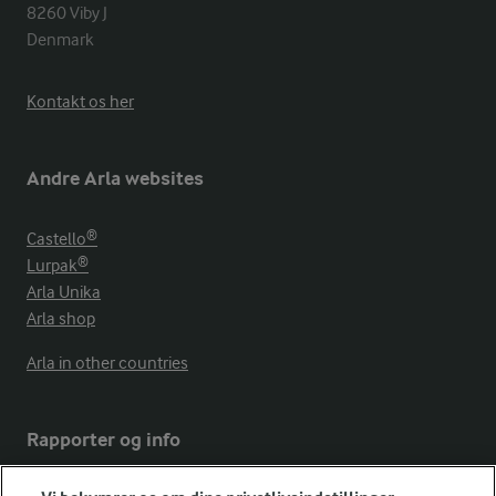
8260 Viby J 

Denmark
Kontakt os her
Andre Arla websites
Castello®
Lurpak®
Arla Unika
Arla shop
Arla in other countries
Rapporter og info