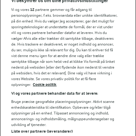
Vi bekymrer os om dine privatlivsindstillinger
Årsrapport
FarmAhead™ Check rapport
Vi og vores
12
partnere gemmer og får adgang til
Andelshaverinfo: Mælkepris
personoplysninger, f.eks. browserdata eller unikke identifikatorer,
på din enhed. Hvis du vælger Jeg accepterer, gør det muligt for
Fødevarestyrelsens smiley-rapporter for Arla Foods
sporingsteknologier at understøtte de formål, der er vist under
Fødevarestyrelsens smiley-rapporter for Jörd
»Vi og vores partnere behandler datafor at levere«. Hvis du
Fødevarestyrelsens smiley-rapporter for Lurpak PB
vælger Afvis alle eller trækker dit samtykke tilbage, deaktiveres
de. Hvis trackere er deaktiveret, er noget indhold og annoncer,
du ser, muligvis ikke så relevant for dig. Du kan til enhver tid få
vist denne menu igen for at ændre dine valg eller trække
samtykke tilbage når som helst ved at klikke Vis formål på linket
Følg
nederst på websiden [eller det flydende ikon nederst til venstre
på websiden, hvis det er relevant]. Dine valg vil have virkning i
vores Website. Se vores privatliv politik for at få flere
oplysninger.
Cookie politik
Vi og vores partnere behandler data for at levere:
Bruge præcise geografiske placeringsoplysninger. Aktivt scanne
enhedskarakteristika til identifikation. Opbevare og/eller tilgå
oplysninger på en enhed. Tilpasset annoncering og indhold,
© 2026 Arla Foods
annoncerings- og indholdsmåling, målgruppeundersøgelser og
Vælg en anden cookies
udvikling af tjenester.
Liste over partnere (leverandører)