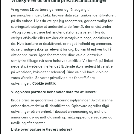
Vi bekymrer os om dine privatlivsindstillinger
Årsrapport
FarmAhead™ Check rapport
Vi og vores
12
partnere gemmer og får adgang til
Andelshaverinfo: Mælkepris
personoplysninger, f.eks. browserdata eller unikke identifikatorer,
på din enhed. Hvis du vælger Jeg accepterer, gør det muligt for
Fødevarestyrelsens smiley-rapporter for Arla Foods
sporingsteknologier at understøtte de formål, der er vist under
Fødevarestyrelsens smiley-rapporter for Jörd
»Vi og vores partnere behandler datafor at levere«. Hvis du
Fødevarestyrelsens smiley-rapporter for Lurpak PB
vælger Afvis alle eller trækker dit samtykke tilbage, deaktiveres
de. Hvis trackere er deaktiveret, er noget indhold og annoncer,
du ser, muligvis ikke så relevant for dig. Du kan til enhver tid få
vist denne menu igen for at ændre dine valg eller trække
samtykke tilbage når som helst ved at klikke Vis formål på linket
Følg
nederst på websiden [eller det flydende ikon nederst til venstre
på websiden, hvis det er relevant]. Dine valg vil have virkning i
vores Website. Se vores privatliv politik for at få flere
oplysninger.
Cookie politik
Vi og vores partnere behandler data for at levere:
Bruge præcise geografiske placeringsoplysninger. Aktivt scanne
enhedskarakteristika til identifikation. Opbevare og/eller tilgå
oplysninger på en enhed. Tilpasset annoncering og indhold,
© 2026 Arla Foods
annoncerings- og indholdsmåling, målgruppeundersøgelser og
Vælg en anden cookies
udvikling af tjenester.
Liste over partnere (leverandører)