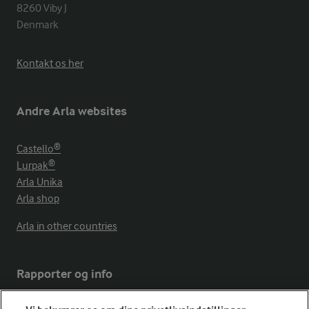
8260 Viby J 

Denmark
Kontakt os her
Andre Arla websites
Castello®
Lurpak®
Arla Unika
Arla shop
Arla in other countries
Rapporter og info