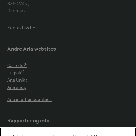
8260 Viby J 

Denmark
Kontakt os her
Andre Arla websites
Castello®
Lurpak®
Arla Unika
Arla shop
Arla in other countries
Rapporter og info