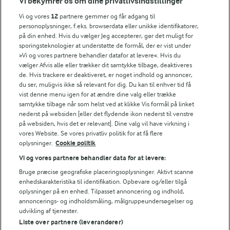
Vi bekymrer os om dine privatlivsindstillinger
Årsrapport
FarmAhead™ Check rapport
Vi og vores
12
partnere gemmer og får adgang til
Andelshaverinfo: Mælkepris
personoplysninger, f.eks. browserdata eller unikke identifikatorer,
på din enhed. Hvis du vælger Jeg accepterer, gør det muligt for
Fødevarestyrelsens smiley-rapporter for Arla Foods
sporingsteknologier at understøtte de formål, der er vist under
Fødevarestyrelsens smiley-rapporter for Jörd
»Vi og vores partnere behandler datafor at levere«. Hvis du
Fødevarestyrelsens smiley-rapporter for Lurpak PB
vælger Afvis alle eller trækker dit samtykke tilbage, deaktiveres
de. Hvis trackere er deaktiveret, er noget indhold og annoncer,
du ser, muligvis ikke så relevant for dig. Du kan til enhver tid få
vist denne menu igen for at ændre dine valg eller trække
samtykke tilbage når som helst ved at klikke Vis formål på linket
Følg
nederst på websiden [eller det flydende ikon nederst til venstre
på websiden, hvis det er relevant]. Dine valg vil have virkning i
vores Website. Se vores privatliv politik for at få flere
oplysninger.
Cookie politik
Vi og vores partnere behandler data for at levere:
Bruge præcise geografiske placeringsoplysninger. Aktivt scanne
enhedskarakteristika til identifikation. Opbevare og/eller tilgå
oplysninger på en enhed. Tilpasset annoncering og indhold,
© 2026 Arla Foods
annoncerings- og indholdsmåling, målgruppeundersøgelser og
Vælg en anden cookies
udvikling af tjenester.
Liste over partnere (leverandører)