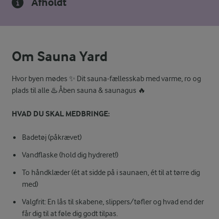
Afholdt
Om Sauna Yard
Hvor byen mødes ✨ Dit sauna-fællesskab med varme, ro og
plads til alle ♨️ Åben sauna & saunagus 🔥
HVAD DU SKAL MEDBRINGE:
Badetøj (påkrævet)
Vandflaske (hold dig hydreret!)
To håndklæder (ét at sidde på i saunaen, ét til at tørre dig
med)
Valgfrit: En lås til skabene, slippers/tøfler og hvad end der
får dig til at føle dig godt tilpas.