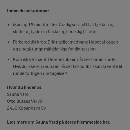
Inden du ankommer:
Mød op 15 minutter før: Giv dig selv tid til at tjekke ind,
skifte tøj, fylde din flaske og finde dig til rette.
Forbered din krop: Drik rigeligt med vand i løbet af dagen
og undgå tunge måltider lige før din session.
Kom ikke for sent: Dørene lukker, når sessionen starter.
Hvis du ikke er i saunaen på det tidspunkt, skal du vente til
runde to. Ingen undtagelser!
Hvor du finder os:
Sauna Yard
Otto Busses Vej 7X
2450 København SV
Læs mere om Sauna Yard på deres hjemmeside
her
.