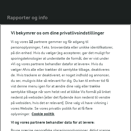
Rapporter og info
Vi bekymrer os om dine privatlivsindstillinger
Årsrapport
FarmAhead™ Check rapport
Vi og vores
12
partnere gemmer og får adgang til
Andelshaverinfo: Mælkepris
personoplysninger, f.eks. browserdata eller unikke identifikatorer,
på din enhed. Hvis du vælger Jeg accepterer, gør det muligt for
Fødevarestyrelsens smiley-rapporter for Arla Foods
sporingsteknologier at understøtte de formål, der er vist under
Fødevarestyrelsens smiley-rapporter for Jörd
»Vi og vores partnere behandler datafor at levere«. Hvis du
Fødevarestyrelsens smiley-rapporter for Lurpak PB
vælger Afvis alle eller trækker dit samtykke tilbage, deaktiveres
de. Hvis trackere er deaktiveret, er noget indhold og annoncer,
du ser, muligvis ikke så relevant for dig. Du kan til enhver tid få
vist denne menu igen for at ændre dine valg eller trække
samtykke tilbage når som helst ved at klikke Vis formål på linket
Følg
nederst på websiden [eller det flydende ikon nederst til venstre
på websiden, hvis det er relevant]. Dine valg vil have virkning i
vores Website. Se vores privatliv politik for at få flere
oplysninger.
Cookie politik
Vi og vores partnere behandler data for at levere:
Bruge præcise geografiske placeringsoplysninger. Aktivt scanne