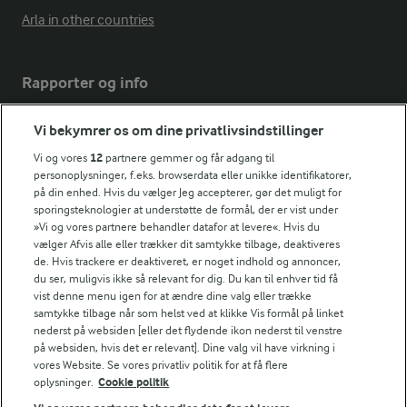
Arla in other countries
Rapporter og info
Vi bekymrer os om dine privatlivsindstillinger
Årsrapport
FarmAhead™ Check rapport
Vi og vores
12
partnere gemmer og får adgang til
Andelshaverinfo: Mælkepris
personoplysninger, f.eks. browserdata eller unikke identifikatorer,
på din enhed. Hvis du vælger Jeg accepterer, gør det muligt for
Fødevarestyrelsens smiley-rapporter for Arla Foods
sporingsteknologier at understøtte de formål, der er vist under
Fødevarestyrelsens smiley-rapporter for Jörd
»Vi og vores partnere behandler datafor at levere«. Hvis du
Fødevarestyrelsens smiley-rapporter for Lurpak PB
vælger Afvis alle eller trækker dit samtykke tilbage, deaktiveres
de. Hvis trackere er deaktiveret, er noget indhold og annoncer,
du ser, muligvis ikke så relevant for dig. Du kan til enhver tid få
vist denne menu igen for at ændre dine valg eller trække
samtykke tilbage når som helst ved at klikke Vis formål på linket
Følg
nederst på websiden [eller det flydende ikon nederst til venstre
på websiden, hvis det er relevant]. Dine valg vil have virkning i
vores Website. Se vores privatliv politik for at få flere
oplysninger.
Cookie politik