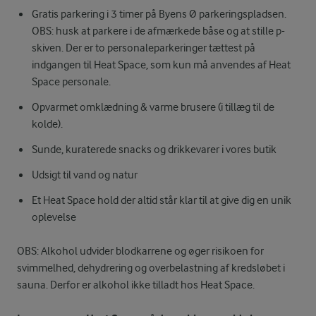
Gratis parkering i 3 timer på Byens Ø parkeringspladsen.
OBS: husk at parkere i de afmærkede båse og at stille p-
skiven. Der er to personaleparkeringer tættest på
indgangen til Heat Space, som kun må anvendes af Heat
Space personale.
Opvarmet omklædning & varme brusere (i tillæg til de
kolde).
Sunde, kuraterede snacks og drikkevarer i vores butik
Udsigt til vand og natur
Et Heat Space hold der altid står klar til at give dig en unik
oplevelse
OBS: Alkohol udvider blodkarrene og øger risikoen for
svimmelhed, dehydrering og overbelastning af kredsløbet i
sauna. Derfor er alkohol ikke tilladt hos Heat Space.