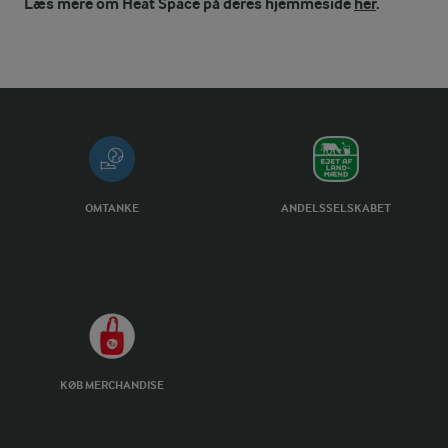
Læs mere om Heat Space på deres hjemmeside
her
.
OMTANKE
ANDELSSELSKABET
KØB MERCHANDISE