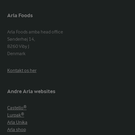
Arla Foods
Arla Foods amba head office

Sønderhøj 14, 

8260 Viby J 

Denmark
Kontakt os her
Andre Arla websites
Castello®
Lurpak®
Arla Unika
Arla shop