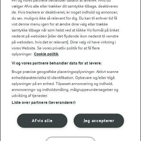
»Vi og vores partnere behandler datafor at levere«. Hvis du
Fødevarestyrelsens smiley-rapporter for Lurpak PB
vælger Afvis alle eller trækker dit samtykke tilbage, deaktiveres
de. Hvis trackere er deaktiveret, er noget indhold og annoncer,
du ser, muligvis ikke så relevant for dig. Du kan til enhver tid få
vist denne menu igen for at ændre dine valg eller trække
samtykke tilbage når som helst ved at klikke Vis formål på linket
Følg
nederst på websiden [eller det flydende ikon nederst til venstre
på websiden, hvis det er relevant]. Dine valg vil have virkning i
vores Website. Se vores privatliv politik for at få flere
oplysninger.
Cookie politik
Vi og vores partnere behandler data for at levere:
Bruge præcise geografiske placeringsoplysninger. Aktivt scanne
enhedskarakteristika til identifikation. Opbevare og/eller tilgå
oplysninger på en enhed. Tilpasset annoncering og indhold,
© 2026 Arla Foods
annoncerings- og indholdsmåling, målgruppeundersøgelser og
udvikling af tjenester.
Vælg en anden cookies
Liste over partnere (leverandører)
Cookie politik
Afvis alle
Jeg accepterer
Betingelser for brug
Håndtering af personlige oplysninger