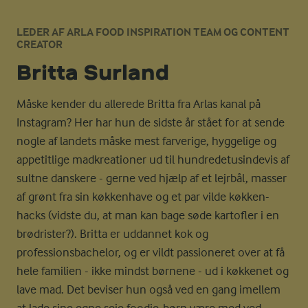
LEDER AF ARLA FOOD INSPIRATION TEAM OG CONTENT
CREATOR
Britta Surland
Måske kender du allerede Britta fra Arlas kanal på
Instagram? Her har hun de sidste år stået for at sende
nogle af landets måske mest farverige, hyggelige og
appetitlige madkreationer ud til hundredetusindevis af
sultne danskere - gerne ved hjælp af et lejrbål, masser
af grønt fra sin køkkenhave og et par vilde køkken-
hacks (vidste du, at man kan bage søde kartofler i en
brødrister?). Britta er uddannet kok og
professionsbachelor, og er vildt passioneret over at få
hele familien - ikke mindst børnene - ud i køkkenet og
lave mad. Det beviser hun også ved en gang imellem
at lade sine egne seje foodie-børn være med ved