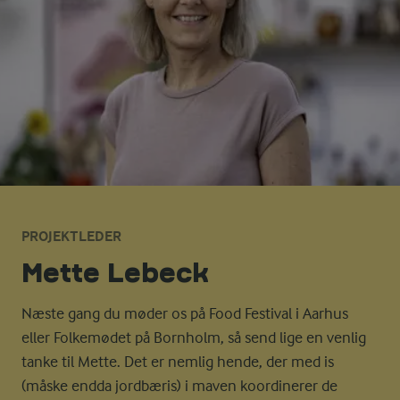
PROJEKTLEDER
Mette Lebeck
Næste gang du møder os på Food Festival i Aarhus
eller Folkemødet på Bornholm, så send lige en venlig
tanke til Mette. Det er nemlig hende, der med is
(måske endda jordbæris) i maven koordinerer de