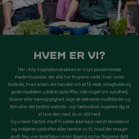
HVEM ER VI?
Her i Arla Inspirationskøkken er vi syv passionerede
madentusiaster, der alle har fingrene nede i hver vores
bolledej, hvad enten det handler om at få vilde, smagfulde og
gode madideer, udvikle opskrifter, vide noget om sundhed,
råvarer eller bæredygtighed, tage de lækreste madbilleder og
film eller det bedste website - og i fællesskab inspirere dig til
at lave den mad, du er vild med.
Og vi laver faktisk mad! Vi sidder ikke bare ved et skrivebord
og redigerer opskrifter eller tænker os til, hvad der smager
godt. Nej, vi er praktiske i vores tilgang og har fingrene dybt