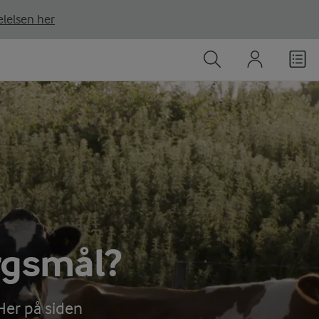
lelsen her
rgsmål?
Her på siden