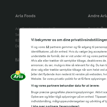
Arla Foods
Andre Arl
Arla Foods amba head office

Castello®
Sønderhøj 14, 

Lurpak®
Vi bekymrer os om dine privatlivsindstillinge
8260 Viby J 

Arla Unika
Denmark
Arla shop
Vi og vores
12
partnere gemmer og får adgang til personoply
identifikatorer, på din enhed. Hvis du vælger Jeg accepterer
understøtte de formål, der er vist under »Vi og vores partn
Kontakt os her
Arla in othe
Afvis alle eller trækker dit samtykke tilbage, deaktiveres de
annoncer, du ser, muligvis ikke så relevant for dig. Du kan 
dine valg eller trække samtykke tilbage når som helst ved a
[eller det flydende ikon nederst til venstre på websiden, hvis
Website. Se vores privatliv politik for at få flere oplysninger.
Vi og vores partnere behandler data for at levere:
Bruge præcise geografiske placeringsoplysninger. Aktivt scan
Opbevare og/eller tilgå oplysninger på en enhed. Tilpasse
indholdsmåling, målgruppeundersøgelser og udvikling af tj
Liste over partnere (leverandører)