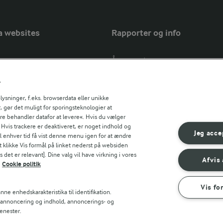
a websites
Rapporter og info
Årsrapport
FarmAhead™ Check rapport
r
Andelshaverinfo: Mælkepris
Fødevarestyrelsens smiley-rapport
sninger, f.eks. browserdata eller unikke
, gør det muligt for sporingsteknologier at
Arla Foods
ere behandler datafor at levere«. Hvis du vælger
Fødevarestyrelsens smiley-rapport
r countries
. Hvis trackere er deaktiveret, er noget indhold og
Jörd
Jeg acce
til enhver tid få vist denne menu igen for at ændre
Fødevarestyrelsens smiley-rapport
t klikke Vis formål på linket nederst på websiden
 det er relevant]. Dine valg vil have virkning i vores
Lurpak PB
Afvis 
Cookie politik
Vis fo
ne enhedskarakteristika til identifikation.
t annoncering og indhold, annoncerings- og
enester.