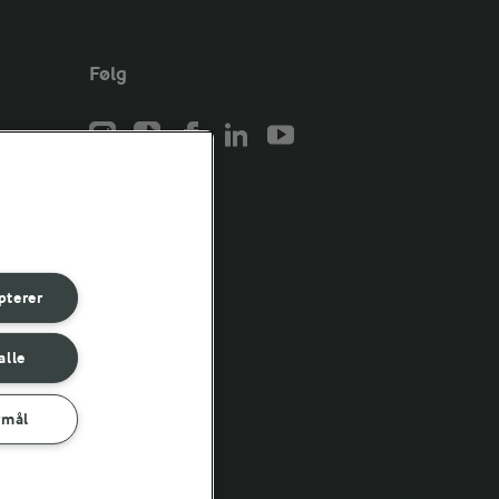
Følg
er for
er for
pterer
er for
alle
rmål