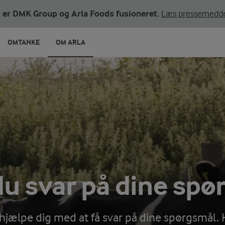
ni er DMK Group og Arla Foods fusioneret.
Læs pressemedde
OMTANKE
OM ARLA
du svar på dine spø
e hjælpe dig med at få svar på dine spørgsmål. 