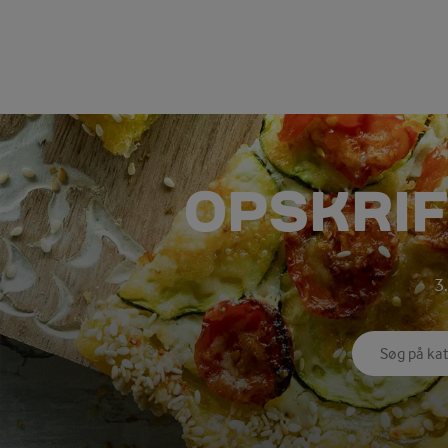
OPSKRIF
3.
Søg på kate
Indtast søg