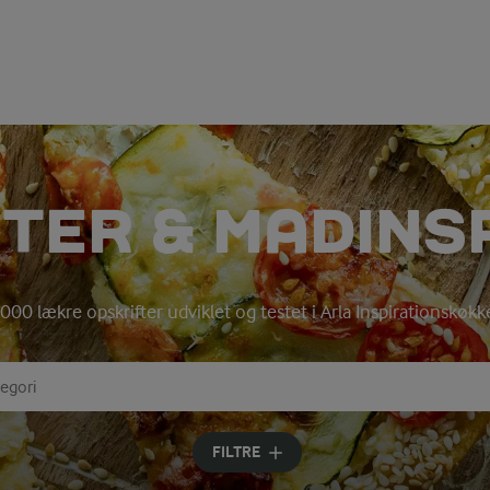
TER & MADINS
000 lækre opskrifter udviklet og testet i Arla Inspirationskøk
gori
eord for at søge
FILTRE