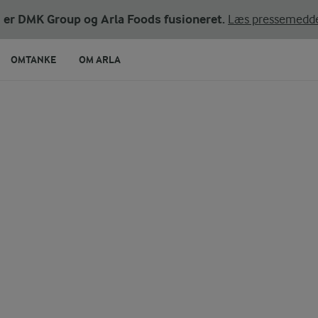
ni er DMK Group og Arla Foods fusioneret.
Læs pressemedde
OMTANKE
OM ARLA