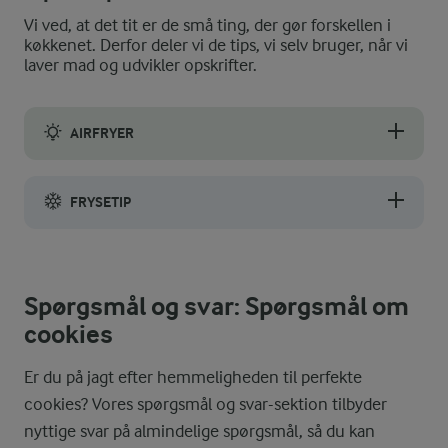
Vi ved, at det tit er de små ting, der gør forskellen i
køkkenet. Derfor deler vi de tips, vi selv bruger, når vi
laver mad og udvikler opskrifter.
AIRFRYER
Du kan bage cookies i en airfryer. Det er særlig smart, hvis du k
FRYSETIP
Du kan fryse dejen, efter du har formet den til kugler. Lad dej
Spørgsmål og svar: Spørgsmål om
cookies
Er du på jagt efter hemmeligheden til perfekte
cookies? Vores spørgsmål og svar-sektion tilbyder
nyttige svar på almindelige spørgsmål, så du kan