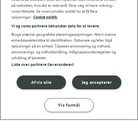
på websiden, hvis det er relevant]. Dine valg vil have virkning i
vores Website. Se vores privatliv politik for at få flere
Hvorfor falder mine cookies sammen?
oplysninger.
Cookie politik
Vi og vores partnere behandler data for at levere:
Bruge præcise geografiske placeringsoplysninger. Aktivt scanne
Mit resultat bliver tørt/hårdt – hvorfor det?
enhedskarakteristika til identifikation. Opbevare og/eller tilgå
oplysninger på en enhed. Tilpasset annoncering og indhold,
annoncerings- og indholdsmåling, målgruppeundersøgelser og
Kan jeg bruge andet end mørk chokolade?
udvikling af tjenester.
Liste over partnere (leverandører)
Skal ovnen altid være varmluft?
Afvis alle
Jeg accepterer
Kan opskriften gøres glutenfri?
Vis formål
Kan jeg lave cookies uden æg?
SÅDAN GØR DU
INGREDIENSER
NÆRINGSINDHOLD, PR 100 G
45 MIN