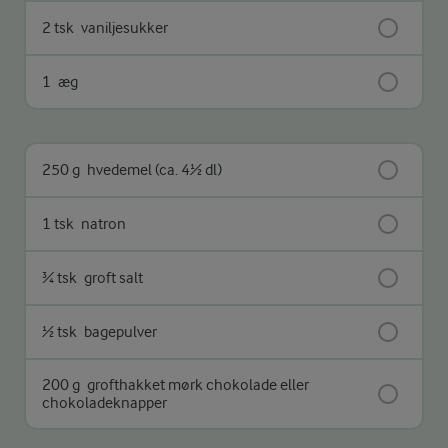
2 tsk
vaniljesukker
1
æg
250 g
hvedemel (ca. 4½ dl)
1 tsk
natron
¾ tsk
groft salt
½ tsk
bagepulver
200 g
grofthakket mørk chokolade eller
chokoladeknapper