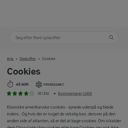
Søg på kategori
Indtast søgeord for at søge
Arla
Opskrifter
Cookies
Cookies
45 MIN
FRYSEEGNET
(8726)
Kommentarer (160)
•
Klassiske amerikanske cookies - sprøde udenpå og bløde
indeni... Og hvis der er noget de virkelig kan, derover på den
anden side af atlanten, så er det at bage cookies. Om vi kalder
dem Chocolate chip cookies eller bare Cookies gør nok ikke