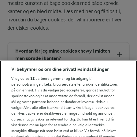
mestre kunsten at bage cookies med både sprøde
kanter og en blød midte. Læs med her og få tips til,
hvordan du bager cookies, der vil imponere enhver,
der elsker cookies.
Hvordan får jeg mine cookies chewy i midten
men sprøde i kanten?
Vi bekymrer os om dine privatlivsindstillinger
Hvordan opbevarer jeg cookies?
Vi og vores
12
partnere gemmer og får adgang til
personoplysninger, f.eks. browserdata eller unikke identifikatorer,
på din enhed. Hvis du vælger Jeg accepterer, gør det muligt for
Hvorfor skal der både bruges natron og
sporingsteknologier at understøtte de formål, der er vist under
bagepulver?
»Vi og vores partnere behandler datafor at levere«. Hvis du
vælger Afvis alle eller trækker dit samtykke tilbage, deaktiveres
de. Hvis trackere er deaktiveret, er noget indhold og annoncer,
Kan dejen laves i forvejen?
du ser, muligvis ikke så relevant for dig. Du kan til enhver tid få
vist denne menu igen for at ændre dine valg eller trække
samtykke tilbage når som helst ved at klikke Vis formål på linket
Hvilken slags sukker er bedst til cookies?
nederst på websiden [eller det flydende ikon nederst til venstre