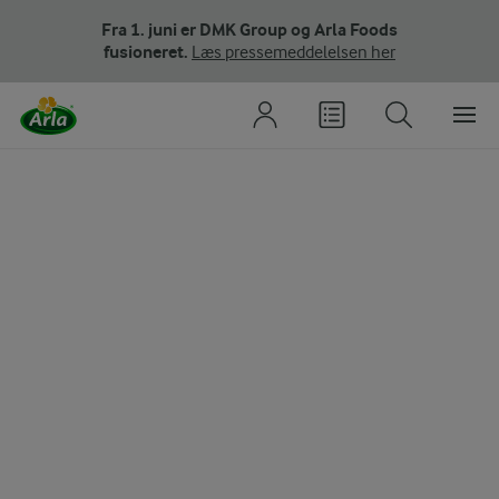
Fra 1. juni er DMK Group og Arla Foods
fusioneret.
Læs pressemeddelelsen her