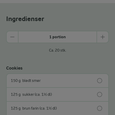
Ingredienser
1 portion
Ca. 20 stk.
Cookies
150 g
blødt smør
125 g
sukker (ca. 1½ dl)
125 g
brun farin (ca. 1½ dl)