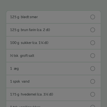
125 g
blødt smør
125 g
brun farin (ca. 2 dl)
100 g
sukker (ca. 1¼ dl)
½ tsk
groft salt
1
æg
1 spsk
vand
175 g
hvedemel (ca. 3¼ dl)