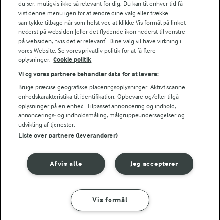
du ser, muligvis ikke så relevant for dig. Du kan til enhver tid få
vist denne menu igen for at ændre dine valg eller trække
samtykke tilbage når som helst ved at klikke Vis formål på linket
nederst på websiden [eller det flydende ikon nederst til venstre
Tips til opskriften
på websiden, hvis det er relevant]. Dine valg vil have virkning i
vores Website. Se vores privatliv politik for at få flere
Vi ved, at det tit er de små ting, der gør forskellen i
oplysninger.
Cookie politik
køkkenet. Derfor deler vi de tips, vi selv bruger, når vi
laver mad og udvikler opskrifter.
Vi og vores partnere behandler data for at levere:
Bruge præcise geografiske placeringsoplysninger. Aktivt scanne
enhedskarakteristika til identifikation. Opbevare og/eller tilgå
FRYSETIP
oplysninger på en enhed. Tilpasset annoncering og indhold,
annoncerings- og indholdsmåling, målgruppeundersøgelser og
Du kan fryse dejen, efter du har formet den til kugler. Lad dej
udvikling af tjenester.
Liste over partnere (leverandører)
NÆRINGSINDHOLD, PR 100 G
Energiindhold:
Afvis alle
Jeg accepterer
1836 kJ / 439 kcal
Vis formål
SÅDAN GØR DU
INGREDIENSER
Energifordeling