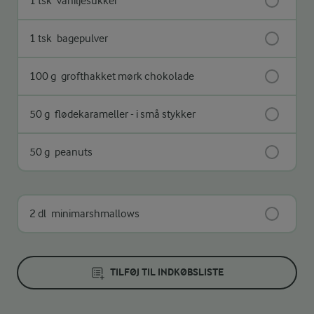
1 tsk
vaniljesukker
1 tsk
bagepulver
100 g
grofthakket mørk chokolade
50 g
flødekarameller - i små stykker
50 g
peanuts
2 dl
minimarshmallows
TILFØJ TIL INDKØBSLISTE