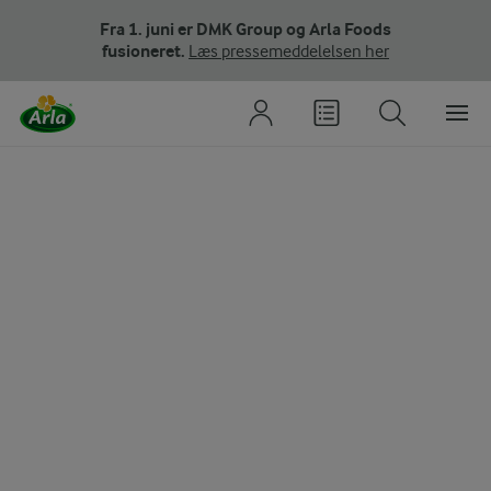
Fra 1. juni er DMK Group og Arla Foods
fusioneret.
Læs pressemeddelelsen her