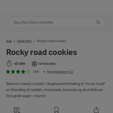
Søg på kategori
Indtast søgeord for at søge
Arla
Opskrifter
Rocky road cookies
Rocky road cookies
45 MIN
FRYSEEGNET
(94)
Kommentarer (1)
•
Skønne chewy cookies. I kagesammenhæng er "rocky road"
en blanding af nødder, chokolade, karamel og skumfiduser.
Ene gode sager - mums!