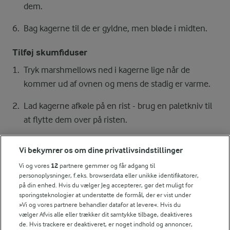
dem.
Bag kagerne til de er gyldne, men bløde i midten.
Tilføj skumfiduser
Tryk marshmellows ned i kagerne lige når de
kommer ud af ovnen og mens de stadig er varme.
Lad kagerne afkøle på en rist - brug en paletkniv til
at flytte dem over på risten.
Bagetid
Vi bekymrer os om dine privatlivsindstillinger
Ca. 15 min ved 160° - varmluft.
Vi og vores
12
partnere gemmer og får adgang til
personoplysninger, f.eks. browserdata eller unikke identifikatorer,
på din enhed. Hvis du vælger Jeg accepterer, gør det muligt for
sporingsteknologier at understøtte de formål, der er vist under
Bedømmelse
»Vi og vores partnere behandler datafor at levere«. Hvis du
vælger Afvis alle eller trækker dit samtykke tilbage, deaktiveres
1
2
3
4
5
de. Hvis trackere er deaktiveret, er noget indhold og annoncer,