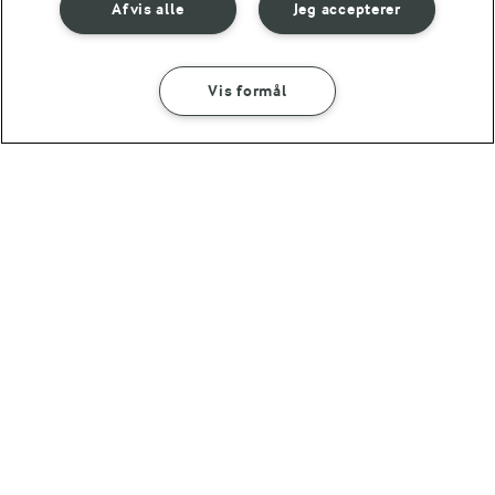
Afvis alle
Jeg accepterer
Vis formål
SÅDAN GØR DU
INGREDIENSER
1 TIME 5 MIN
Specier
2 TIMER 30 MIN
(65)
Småkagedej
JULEMADENS HISTORIE
Læs mere om historien bag
julemaden i Danmark 🎄