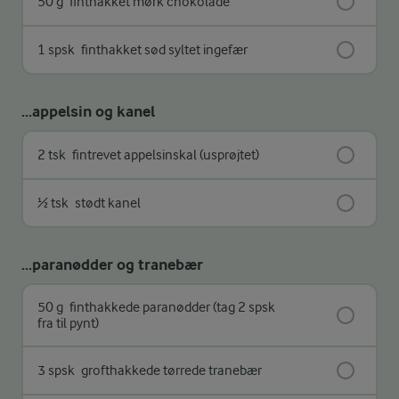
50 g
finthakket mørk chokolade
1 spsk
finthakket sød syltet ingefær
...appelsin og kanel
2 tsk
fintrevet appelsinskal (usprøjtet)
½ tsk
stødt kanel
...paranødder og tranebær
50 g
finthakkede paranødder (tag 2 spsk
fra til pynt)
3 spsk
grofthakkede tørrede tranebær