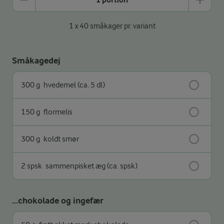
1 x 40 småkager pr. variant
Småkagedej
300 g
hvedemel (ca. 5 dl)
150 g
flormelis
300 g
koldt smør
2 spsk
sammenpisket æg (ca. spsk)
...chokolade og ingefær