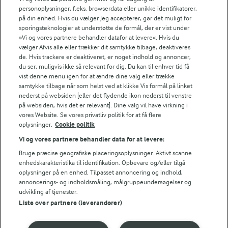
Den ubagte dej kan fryses.
personoplysninger, f.eks. browserdata eller unikke identifikatorer,
på din enhed. Hvis du vælger Jeg accepterer, gør det muligt for
NÆRINGSINDHOLD, PR 100 G
sporingsteknologier at understøtte de formål, der er vist under
»Vi og vores partnere behandler datafor at levere«. Hvis du
Energiindhold:
vælger Afvis alle eller trækker dit samtykke tilbage, deaktiveres
Her er endnu en nem småkage, der smager godt.
de. Hvis trackere er deaktiveret, er noget indhold og annoncer,
2006 kJ / 479 kcal
du ser, muligvis ikke så relevant for dig. Du kan til enhver tid få
vist denne menu igen for at ændre dine valg eller trække
samtykke tilbage når som helst ved at klikke Vis formål på linket
Energifordeling
nederst på websiden [eller det flydende ikon nederst til venstre
på websiden, hvis det er relevant]. Dine valg vil have virkning i
vores Website. Se vores privatliv politik for at få flere
ENERGI PR 100 G
oplysninger.
Cookie politik
Vi og vores partnere behandler data for at levere:
2,2 g
Fiber:
Bruge præcise geografiske placeringsoplysninger. Aktivt scanne
enhedskarakteristika til identifikation. Opbevare og/eller tilgå
4,4 g
Protein:
oplysninger på en enhed. Tilpasset annoncering og indhold,
annoncerings- og indholdsmåling, målgruppeundersøgelser og
udvikling af tjenester.
32,3 g
Fedt:
Liste over partnere (leverandører)
43,3 g
Kulhydrat: