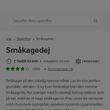
Søg på kategori
Indtast søgeord for at søge
Arla
Opskrifter
Småkagedej
Småkagedej
2 TIMER 30 MIN
Arbejdstid: 30 min
•
FRYSEEGNET
(309)
Kommentarer (3)
•
Småkager på den virkelig nemme måde. Lav én stor portion
grunddej - del den i 3 og kom forskelligt fyld i den nemme
småkagedej. Rul stænger med forskelligt fyld og opbevar dem
på køl, indtil du vil bage småkagerne. Prøv vores tre versioner
med chokolade og ingefær, appelsin og kanel og paranødder