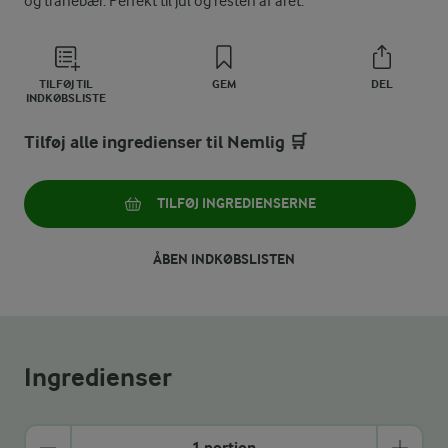
og tranebær. Perfekt til jul og resten af året.
TILFØJ TIL
GEM
DEL
INDKØBSLISTE
Tilføj alle ingredienser til Nemlig 🛒
TILFØJ INGREDIENSERNE
ÅBEN INDKØBSLISTEN
Ingredienser
1 portion