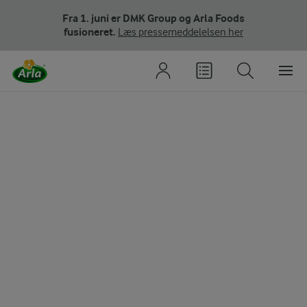
Fra 1. juni er DMK Group og Arla Foods
fusioneret.
Læs pressemeddelelsen her