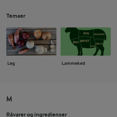
Temaer
Løg
Lammekød
M
Råvarer og ingredienser