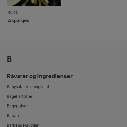
GUIDE
Asparges
B
Råvarer og ingredienser
Babysalat og crispsalat
Bagekartofler
Bagepulver
Banan
Barbequekrydderi