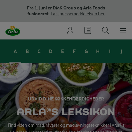
Fra 1. juni er DMK Group og Arla Foods
fusioneret.
Læs pressemeddelelsen her
A
B
C
D
E
F
G
H
I
J
UDVID DINE KØKKENFÆRDIGHEDER
ARLA®S LEKSIKON
Find viden om mad, råvarer og madlavningsteknikker i Arla®s