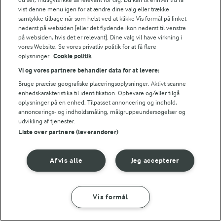
vist denne menu igen for at ændre dine valg eller trække
Palmekål
samtykke tilbage når som helst ved at klikke Vis formål på linket
nederst på websiden [eller det flydende ikon nederst til venstre
Paneer
på websiden, hvis det er relevant]. Dine valg vil have virkning i
vores Website. Se vores privatliv politik for at få flere
Papaya
oplysninger.
Cookie politik
Paranød
Vi og vores partnere behandler data for at levere:
Mere (25)
Bruge præcise geografiske placeringsoplysninger. Aktivt scanne
enhedskarakteristika til identifikation. Opbevare og/eller tilgå
oplysninger på en enhed. Tilpasset annoncering og indhold,
annoncerings- og indholdsmåling, målgruppeundersøgelser og
Mere køkkenviden
udvikling af tjenester.
Liste over partnere (leverandører)
Pandekagetoppings du kan prøve derhjemme
Pastaretter til sommerens lyse aftener - 10 nemme opskrifter
Afvis alle
Jeg accepterer
Pasteurisering
Pektin
Vis formål
Perfekt pizza derhjemme – med det rette udstyr
Mere (4)