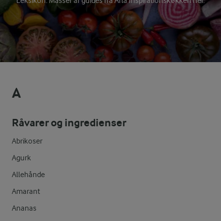
Leksikon. Masser af guides fra Arla Inspirationskøkken her.
A
Råvarer og ingredienser
Abrikoser
Agurk
Allehånde
Amarant
Ananas