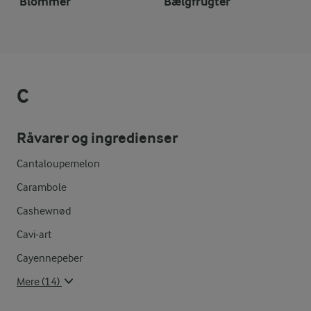
Blommer
Bælgfrugter
C
Råvarer og ingredienser
Cantaloupemelon
Carambole
Cashewnød
Cavi-art
Cayennepeber
Mere (14)