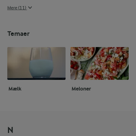
Mere (11)
Temaer
Mælk
Meloner
N