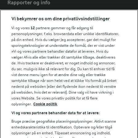
Rapporter og info
Vi bekymrer os om dine privatlivsindstillinger
Årsrapport
FarmAhead™ Check rapport
Vi og vores
12
partnere gemmer og får adgang til
personoplysninger, f.eks. browserdata eller unikke identifikatorer,
Andelshaverinfo: Mælkepris
på din enhed. Hvis du vælger Jeg accepterer, gør det muligt for
Fødevarestyrelsens smiley-rapporter for Arla Foods
sporingsteknologier at understøtte de formål, der er vist under
Fødevarestyrelsens smiley-rapporter for Jörd
»Vi og vores partnere behandler datafor at levere«. Hvis du
Fødevarestyrelsens smiley-rapporter for Lurpak PB
vælger Afvis alle eller trækker dit samtykke tilbage, deaktiveres
de. Hvis trackere er deaktiveret, er noget indhold og annoncer,
du ser, muligvis ikke så relevant for dig. Du kan til enhver tid få
vist denne menu igen for at ændre dine valg eller trække
samtykke tilbage når som helst ved at klikke Vis formål på linket
Følg
nederst på websiden [eller det flydende ikon nederst til venstre
på websiden, hvis det er relevant]. Dine valg vil have virkning i
vores Website. Se vores privatliv politik for at få flere
oplysninger.
Cookie politik
Vi og vores partnere behandler data for at levere:
Bruge præcise geografiske placeringsoplysninger. Aktivt scanne
enhedskarakteristika til identifikation. Opbevare og/eller tilgå
oplysninger på en enhed. Tilpasset annoncering og indhold,