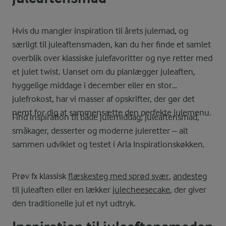
Hvis du mangler inspiration til årets julemad, og
særligt til juleaftensmaden, kan du her finde et samlet
overblik over klassiske julefavoritter og nye retter med
et julet twist. Uanset om du planlægger juleaften,
hyggelige middage i december eller en stor
julefrokost, har vi masser af opskrifter, der gør det
nemt for dig at sammensætte den perfekte julemenu.
Find inspiration til både julemiddag, juleaftensmad,
småkager, desserter og moderne juleretter – alt
sammen udviklet og testet i Arla Inspirationskøkken.
Prøv fx klassisk
flæskesteg med sprød svær
,
andesteg
til juleaften eller en lækker
julecheesecake
, der giver
den traditionelle jul et nyt udtryk.