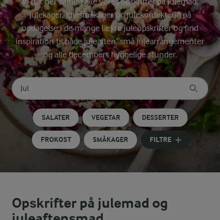
Vi har her samlet alle vores opskrifter på julemad,
julekager, julesmåkager og julekonfekt. Gå på
opdagelse i de mange lækre juleopskrifter og find
inspiration til både juleaften, små julearrangementer
og alle decembers hyggelige stunder.
Søg på kategori
Indtast søgeord for at søge
SALATER
VEGETAR
DESSERTER
FROKOST
SMÅKAGER
FILTRE
Opskrifter på julemad og
juleaftensmad