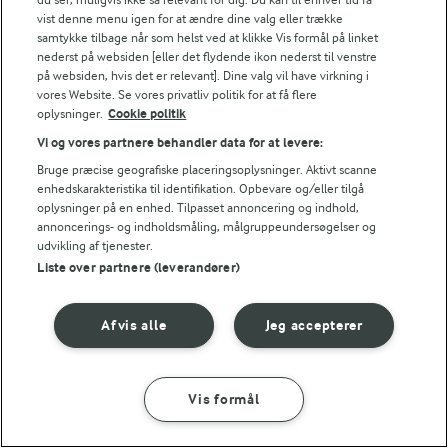
vist denne menu igen for at ændre dine valg eller trække
Småkager skaber den helt særlige decemberstemning.
samtykke tilbage når som helst ved at klikke Vis formål på linket
nederst på websiden [eller det flydende ikon nederst til venstre
Prøv vores klassikere:
på websiden, hvis det er relevant]. Dine valg vil have virkning i
vores Website. Se vores privatliv politik for at få flere
oplysninger.
Cookie politik
Brunkager
– sprøde og krydrede klassiske
Vi og vores partnere behandler data for at levere:
småkager
Bruge præcise geografiske placeringsoplysninger. Aktivt scanne
Norske klejner
– snoede, bløde og lækre
enhedskarakteristika til identifikation. Opbevare og/eller tilgå
Pebernødder
– små og fine småkager med
oplysninger på en enhed. Tilpasset annoncering og indhold,
annoncerings- og indholdsmåling, målgruppeundersøgelser og
julekrydderier som alle kan være med til at bage
udvikling af tjenester.
Jødekager
– sprøde småkager med kanelsukker
Liste over partnere (leverandører)
Vaniljekranse
– sprøde med sød vaniljesmag
Find mere juleinspiration på
julesmåkager
Afvis alle
Jeg accepterer
Julekager
Vis formål
Når du vil imponere med lidt ekstra juleglæde: