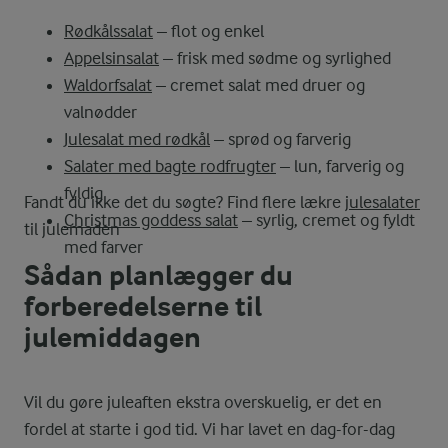
Rødkålssalat
– flot og enkel
Appelsinsalat
– frisk med sødme og syrlighed
Waldorfsalat
– cremet salat med druer og
valnødder
Julesalat med rødkål
– sprød og farverig
Salater med bagte rodfrugter
– lun, farverig og
fyldig
Fandt du ikke det du søgte? Find flere lækre
julesalater
Christmas goddess salat
– syrlig, cremet og fyldt
til julemaden
med farver
Sådan planlægger du
forberedelserne til
julemiddagen
Vil du gøre juleaften ekstra overskuelig, er det en
fordel at starte i god tid. Vi har lavet en dag-for-dag