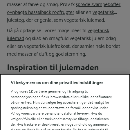
masser af farve og smag. Prøv fx
sprøde svampebøffer
,
ovnbagte hasselback rodfrugter
eller en
vegetarisk
julesteg
, der er genial som vegetarisk julemad.
Gå på opdagelse i vores mage idéer til
vegetarisk
julemad
og skab en smagfuld vegetarisk julemiddag
eller en vegetarisk julefrokost, der samler hele bordet
med masser af duft og god stemning.
Inspiration til julemaden
Vi bekymrer os om dine privatlivsindstillinger
Her finder du idéer til både juleaften og store
Vi og vores
12
partnere gemmer og får adgang til
decembermiddage. Mange af retterne kan forberedes
personoplysninger, f.eks. browserdata eller unikke identifikatorer,
på forhånd – og flere egner sig også til små
på din enhed. Hvis du vælger Jeg accepterer, gør det muligt for
sporingsteknologier at understøtte de formål, der er vist under
julearrangementer eller hyggelige søndage i advent.
»Vi og vores partnere behandler datafor at levere«. Hvis du
vælger Afvis alle eller trækker dit samtykke tilbage, deaktiveres
Julesmåkager
de. Hvis trackere er deaktiveret, er noget indhold og annoncer,
du ser, muligvis ikke så relevant for dig. Du kan til enhver tid få