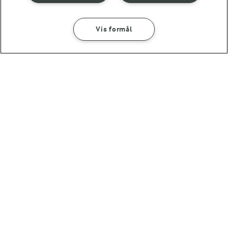
Vis formål
SÅDAN GØR DU
INGREDIENSER
JULEMADENS HISTORIE
Læs mere om historien bag
30 MIN
julemaden i Danmark 🎄
Sprød kålsalat med chili, hytteost
og appelsiner
Andre gode forslag