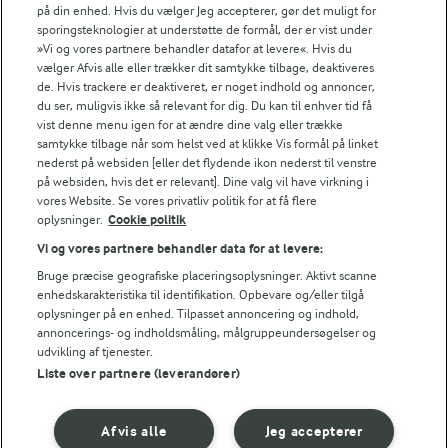
på din enhed. Hvis du vælger Jeg accepterer, gør det muligt for
sporingsteknologier at understøtte de formål, der er vist under
Energiindhold:
»Vi og vores partnere behandler datafor at levere«. Hvis du
vælger Afvis alle eller trækker dit samtykke tilbage, deaktiveres
318 kJ / 76 kcal
de. Hvis trackere er deaktiveret, er noget indhold og annoncer,
du ser, muligvis ikke så relevant for dig. Du kan til enhver tid få
Energifordeling
vist denne menu igen for at ændre dine valg eller trække
samtykke tilbage når som helst ved at klikke Vis formål på linket
For at se denne video skal du give tilladelse
nederst på websiden [eller det flydende ikon nederst til venstre
til de nødvendige cookies.
ENERGI PR 100 G
på websiden, hvis det er relevant]. Dine valg vil have virkning i
vores Website. Se vores privatliv politik for at få flere
GIV TILLADELSE HER
oplysninger.
Cookie politik
2 g
Fiber:
Vi og vores partnere behandler data for at levere:
Bruge præcise geografiske placeringsoplysninger. Aktivt scanne
2,5 g
Protein:
enhedskarakteristika til identifikation. Opbevare og/eller tilgå
oplysninger på en enhed. Tilpasset annoncering og indhold,
RELATERET VIDEO
annoncerings- og indholdsmåling, målgruppeundersøgelser og
3,9 g
Fedt:
udvikling af tjenester.
Sådan snitter du kål
Liste over partnere (leverandører)
7,7 g
Kulhydrat:
Vil du gøre kål på dit kålhoved? Karolines Køkkenskole viser,
hvordan du nemt snitter kål som rødkål, hvidkål, spidskål
og savojkål.
Afvis alle
Jeg accepterer