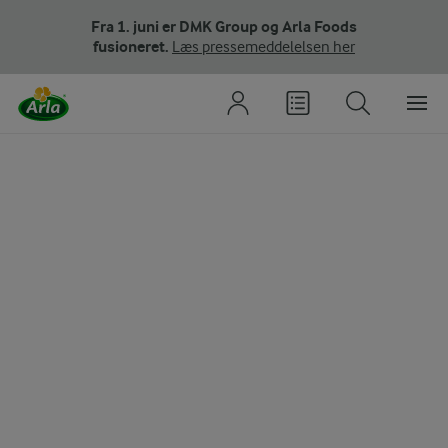
Fra 1. juni er DMK Group og Arla Foods
fusioneret.
Læs pressemeddelelsen her