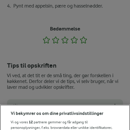
Pynt med appelsin, pære og hasselnødder.
Bedømmelse
1
2
3
4
5
Tips til opskriften
Vi ved, at det tit er de små ting, der gør forskellen i
køkkenet. Derfor deler vi de tips, vi selv bruger, når vi
laver mad og udvikler opskrifter.
VARIATION
Vi bekymrer os om dine privatlivsindstillinger
Du kan skifte pæren ud med et æble eller blommer - og du kan br
Vi og vores
12
partnere gemmer og får adgang til
NÆRINGSINDHOLD, PR 100 G
personoplysninger, f.eks. browserdata eller unikke identifikatorer,