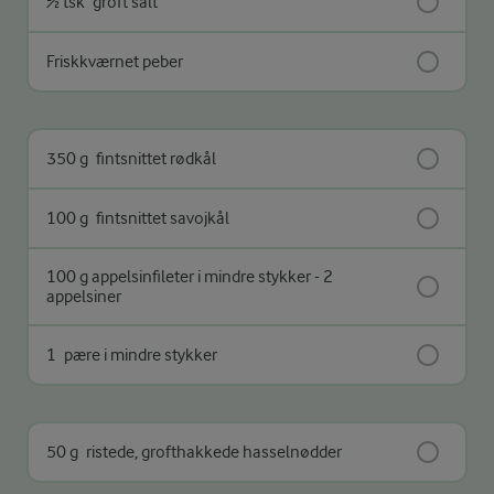
½ tsk
groft salt
Friskkværnet peber
350 g
fintsnittet rødkål
100 g
fintsnittet savojkål
100 g appelsinfileter i mindre stykker - 2
appelsiner
1
pære i mindre stykker
50 g
ristede, grofthakkede hasselnødder