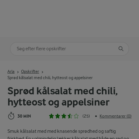
Søg på kategori
Indtast søgeord for at søge
Arla
Opskrifter
Sprød kålsalat med chili, hytteost og appelsiner
Sprød kålsalat med chili,
hytteost og appelsiner
30 MIN
(25)
Kommentarer (0)
•
Smuk kålsalat med med knasende sprødhed og saftig
friskhed. En ualmindelig lækker kålsalat med både en rød og