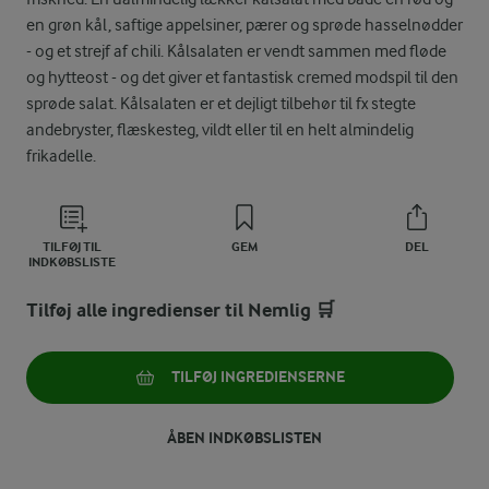
en grøn kål, saftige appelsiner, pærer og sprøde hasselnødder
- og et strejf af chili. Kålsalaten er vendt sammen med fløde
og hytteost - og det giver et fantastisk cremed modspil til den
sprøde salat. Kålsalaten er et dejligt tilbehør til fx stegte
andebryster, flæskesteg, vildt eller til en helt almindelig
frikadelle.
TILFØJ TIL
GEM
DEL
INDKØBSLISTE
Tilføj alle ingredienser til Nemlig 🛒
TILFØJ INGREDIENSERNE
ÅBEN INDKØBSLISTEN