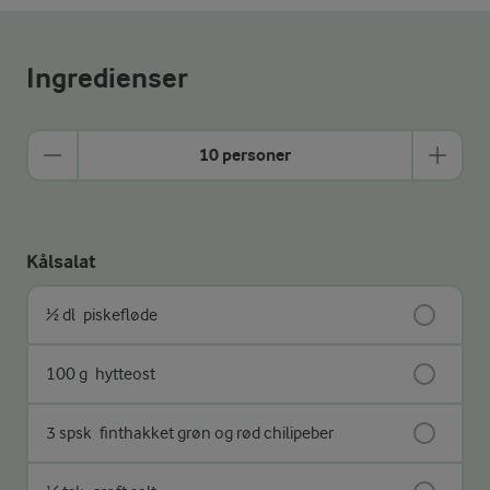
Ingredienser
10 personer
Kålsalat
½ dl
piskefløde
100 g
hytteost
3 spsk
finthakket grøn og rød chilipeber