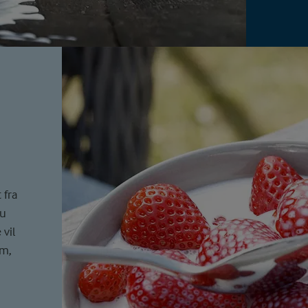
 fra
du
 vil
um,