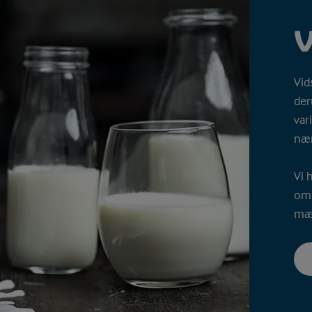
Vid
der
var
nær
Vi 
om 
mæ