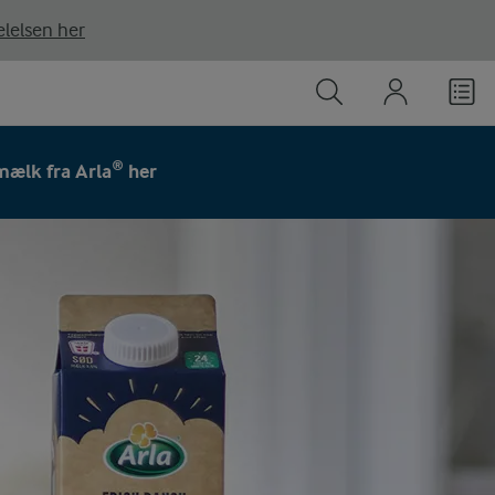
lelsen her
ælk fra Arla® her