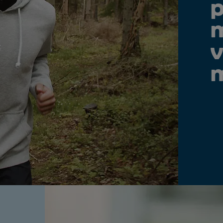
p
m
v