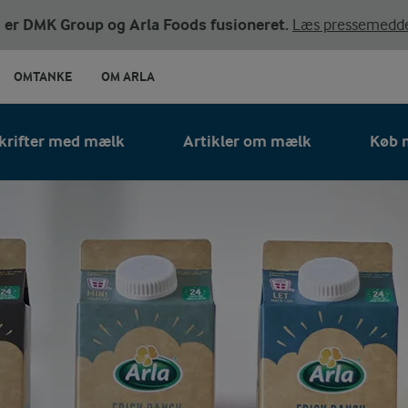
ni er DMK Group og Arla Foods fusioneret.
Læs pressemedde
OMTANKE
OM ARLA
krifter med mælk
Artikler om mælk
Køb m