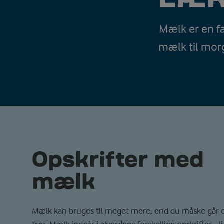
Mælk er en f
mælk til morg
Opskrifter med
mælk
Mælk kan bruges til meget mere, end du måske går 