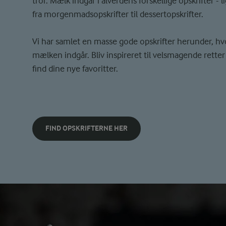
tror. Mælk indgår i alverdens forskellige opskrifter - l
fra morgenmadsopskrifter til dessertopskrifter.
Vi har samlet en masse gode opskrifter herunder, hv
mælken indgår. Bliv inspireret til velsmagende retter
find dine nye favoritter.
FIND OPSKRIFTERNE HER