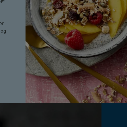
ige
or
 og