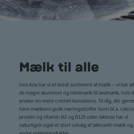
Mælk til alle
Hos Arla har vi et bredt sortiment af mælk – vi har alt
de magre skummet og minimælk til sødmælk, hvis 
ønsker en mere cremet konsistens. Til dig, der gerne
have mælkens gode næringsstoffer (som bl.a. calci
protein og vitamin B2 og B12) uden laktose har vi
naturligvis også et stort udvalg af laktosefri mælk og
andre mejeriprodukter.