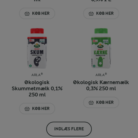
KØB HER
KØB HER
UHT KAFFEFLØDE 10% 250 ML
ØKOLOGISK LATTE 
ARLA®
ARLA®
Økologisk
Økologisk Kærnemælk
Skummetmælk 0,1%
0,3% 250 ml
250 ml
KØB HER
ØKOLOGISK KÆRN
KØB HER
ØKOLOGISK SKUMMETMÆLK 0,1% 250 ML
INDLÆS FLERE