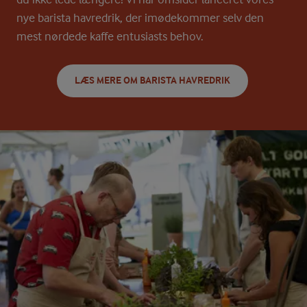
nye barista havredrik, der imødekommer selv den
mest nørdede kaffe entusiasts behov.
LÆS MERE OM BARISTA HAVREDRIK