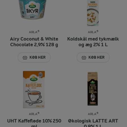
ARLA®
ARLA®
Airy Coconut & White
Koldskål med tykmælk
Chocolate 2,9% 128 g
og æg 2% 1 L
KØB HER
KØB HER
AIRY COCONUT & WHITE CHOCOLATE 2,9% 128 G
KOLDSKÅL MED TY
ARLA®
ARLA®
UHT Kaffefløde 10% 250
Økologisk LATTE ART
ml
0,9% 1 L