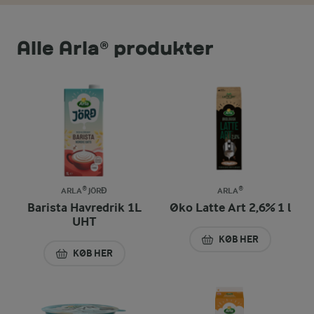
Alle Arla® produkter
ARLA® JÖRĐ
ARLA®
Barista Havredrik 1L
Øko Latte Art 2,6% 1 l
UHT
KØB HER
ØKO LATTE ART 2,6
KØB HER
BARISTA HAVREDRIK 1L UHT