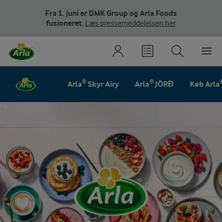
Fra 1. juni er DMK Group og Arla Foods
fusioneret.
Læs pressemeddelelsen her
Arla® Skyr Airy
Arla® JÖRĐ
Køb Arla
Arla® brands og pro