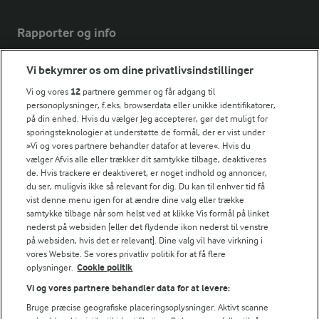
Rapporter og info
Vi bekymrer os om dine privatlivsindstillinger
Årsrapport
FarmAhead™ Check rapport
Vi og vores
12
partnere gemmer og får adgang til
Andelshaverinfo: Mælkepris
personoplysninger, f.eks. browserdata eller unikke identifikatorer,
på din enhed. Hvis du vælger Jeg accepterer, gør det muligt for
Fødevarestyrelsens smiley-rapporter for Arla Foods
sporingsteknologier at understøtte de formål, der er vist under
Fødevarestyrelsens smiley-rapporter for Jörd
»Vi og vores partnere behandler datafor at levere«. Hvis du
Fødevarestyrelsens smiley-rapporter for Lurpak PB
vælger Afvis alle eller trækker dit samtykke tilbage, deaktiveres
de. Hvis trackere er deaktiveret, er noget indhold og annoncer,
du ser, muligvis ikke så relevant for dig. Du kan til enhver tid få
vist denne menu igen for at ændre dine valg eller trække
samtykke tilbage når som helst ved at klikke Vis formål på linket
Følg
nederst på websiden [eller det flydende ikon nederst til venstre
på websiden, hvis det er relevant]. Dine valg vil have virkning i
vores Website. Se vores privatliv politik for at få flere
oplysninger.
Cookie politik
Vi og vores partnere behandler data for at levere:
Bruge præcise geografiske placeringsoplysninger. Aktivt scanne