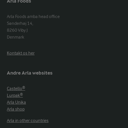
Arla Foods
Arla Foods amba head office

Sønderhøj 14, 

8260 Viby J 

Denmark
Kontakt os her
Andre Arla websites
Castello®
Lurpak®
Arla Unika
Arla shop
Arla in other countries