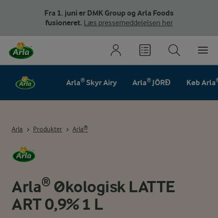
Fra 1. juni er DMK Group og Arla Foods
fusioneret.
Læs pressemeddelelsen her
Arla® Skyr Airy
Arla® JÖRĐ
Køb Arla
Arla
Produkter
Arla®
Arla® Økologisk LATTE
ART 0,9% 1 L