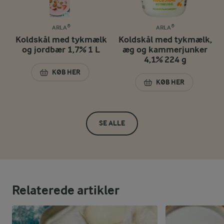
ARLA®
ARLA®
Koldskål med tykmælk
Koldskål med tykmælk,
og jordbær 1,7% 1 L
æg og kammerjunker
4,1% 224 g
KØB HER
KOLDSKÅL MED TYKMÆLK OG JORDBÆR 1,7% 1 L
KØB HER
KOLDSKÅL MED TY
SE ALLE
Relaterede artikler