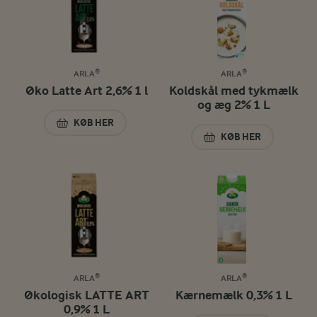
ARLA®
ARLA®
Øko Latte Art 2,6% 1 l
Koldskål med tykmælk
og æg 2% 1 L
KØB HER
ØKO LATTE ART 2,6% 1 L
KØB HER
KOLDSKÅL MED TY
ARLA®
ARLA®
Økologisk LATTE ART
Kærnemælk 0,3% 1 L
0,9% 1 L