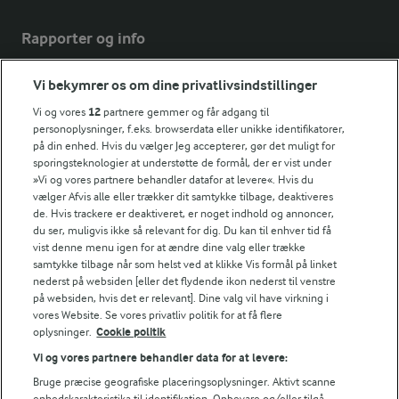
Rapporter og info
Vi bekymrer os om dine privatlivsindstillinger
Årsrapport
FarmAhead™ Check rapport
Vi og vores
12
partnere gemmer og får adgang til
Andelshaverinfo: Mælkepris
personoplysninger, f.eks. browserdata eller unikke identifikatorer,
på din enhed. Hvis du vælger Jeg accepterer, gør det muligt for
Fødevarestyrelsens smiley-rapporter for Arla Foods
sporingsteknologier at understøtte de formål, der er vist under
Fødevarestyrelsens smiley-rapporter for Jörd
»Vi og vores partnere behandler datafor at levere«. Hvis du
Fødevarestyrelsens smiley-rapporter for Lurpak PB
vælger Afvis alle eller trækker dit samtykke tilbage, deaktiveres
de. Hvis trackere er deaktiveret, er noget indhold og annoncer,
du ser, muligvis ikke så relevant for dig. Du kan til enhver tid få
vist denne menu igen for at ændre dine valg eller trække
samtykke tilbage når som helst ved at klikke Vis formål på linket
Følg
nederst på websiden [eller det flydende ikon nederst til venstre
på websiden, hvis det er relevant]. Dine valg vil have virkning i
vores Website. Se vores privatliv politik for at få flere
oplysninger.
Cookie politik
Vi og vores partnere behandler data for at levere:
Bruge præcise geografiske placeringsoplysninger. Aktivt scanne
enhedskarakteristika til identifikation. Opbevare og/eller tilgå