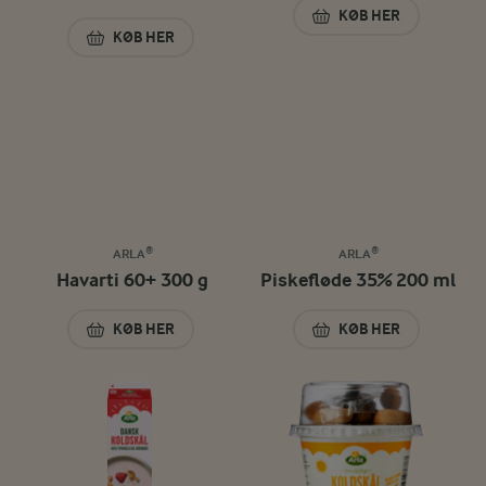
KØB HER
KÆRNEMÆLK 0,3% 
KØB HER
ØKOLOGISK LATTE ART 0,9% 1 L
ARLA®
ARLA®
Havarti 60+ 300 g
Piskefløde 35% 200 ml
KØB HER
KØB HER
HAVARTI 60+ 300 G
PISKEFLØDE 35% 2