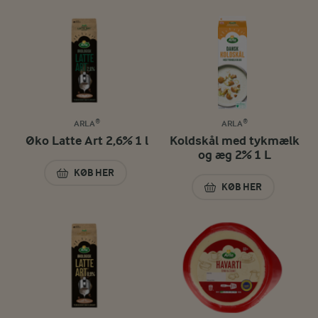
ARLA®
ARLA®
Øko Latte Art 2,6% 1 l
Koldskål med tykmælk
og æg 2% 1 L
KØB HER
ØKO LATTE ART 2,6% 1 L
KØB HER
KOLDSKÅL MED TY