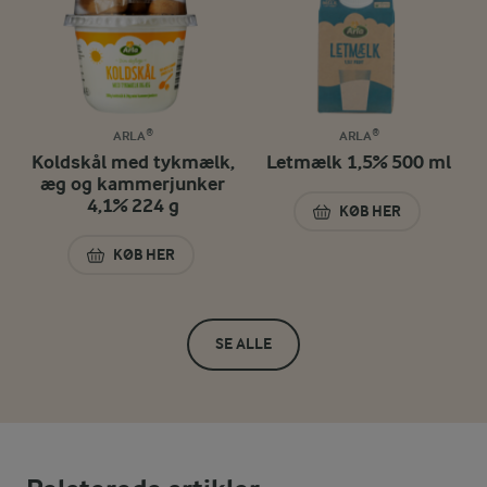
ARLA®
ARLA®
Koldskål med tykmælk,
Letmælk 1,5% 500 ml
æg og kammerjunker
4,1% 224 g
KØB HER
LETMÆLK 1,5% 50
KØB HER
KOLDSKÅL MED TYKMÆLK, ÆG OG KAMMERJUNKER 
SE ALLE