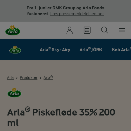
Fra 1. juni er DMK Group og Arla Foods
fusioneret.
Læs pressemeddelelsen her
Arla® Skyr Airy
Arla® JÖRĐ
Køb Arla
Arla
Produkter
Arla®
Arla® Piskefløde 35% 200
ml