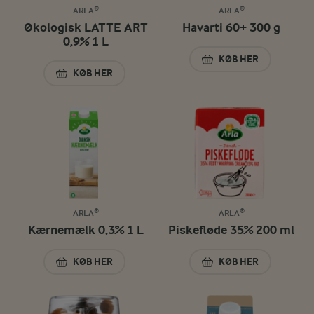
ARLA®
ARLA®
Økologisk LATTE ART
Havarti 60+ 300 g
0,9% 1 L
KØB HER
HAVARTI 60+ 300 
KØB HER
ØKOLOGISK LATTE ART 0,9% 1 L
ARLA®
ARLA®
Kærnemælk 0,3% 1 L
Piskefløde 35% 200 ml
KØB HER
KØB HER
KÆRNEMÆLK 0,3% 1 L
PISKEFLØDE 35% 2