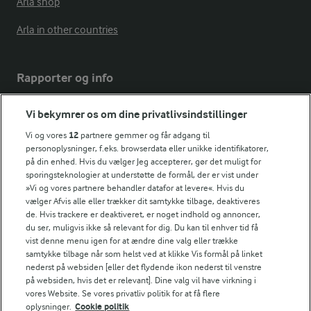
Arla shop
Arla in other countries
Rapporter og info
Vi bekymrer os om dine privatlivsindstillinger
Årsrapport
FarmAhead™ Check rapport
Vi og vores
12
partnere gemmer og får adgang til
personoplysninger, f.eks. browserdata eller unikke identifikatorer,
Andelshaverinfo: Mælkepris
på din enhed. Hvis du vælger Jeg accepterer, gør det muligt for
Fødevarestyrelsens smiley-rapporter for Arla Foods
sporingsteknologier at understøtte de formål, der er vist under
Fødevarestyrelsens smiley-rapporter for Jörd
»Vi og vores partnere behandler datafor at levere«. Hvis du
Fødevarestyrelsens smiley-rapporter for Lurpak PB
vælger Afvis alle eller trækker dit samtykke tilbage, deaktiveres
de. Hvis trackere er deaktiveret, er noget indhold og annoncer,
du ser, muligvis ikke så relevant for dig. Du kan til enhver tid få
vist denne menu igen for at ændre dine valg eller trække
samtykke tilbage når som helst ved at klikke Vis formål på linket
Følg
nederst på websiden [eller det flydende ikon nederst til venstre
på websiden, hvis det er relevant]. Dine valg vil have virkning i
vores Website. Se vores privatliv politik for at få flere
oplysninger.
Cookie politik