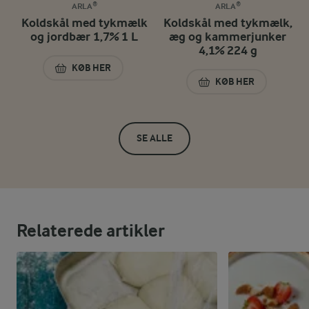
ARLA®
ARLA®
Koldskål med tykmælk
Koldskål med tykmælk,
og jordbær 1,7% 1 L
æg og kammerjunker
4,1% 224 g
KØB HER
KOLDSKÅL MED TYKMÆLK OG JORDBÆR 1,7% 1 L
KØB HER
KOLDSKÅL MED TY
SE ALLE
Relaterede artikler