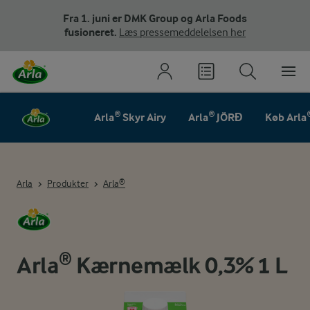
Fra 1. juni er DMK Group og Arla Foods
fusioneret.
Læs pressemeddelelsen her
Arla® Skyr Airy
Arla® JÖRĐ
Køb Arla
Arla
Produkter
Arla®
Arla® Kærnemælk 0,3% 1 L