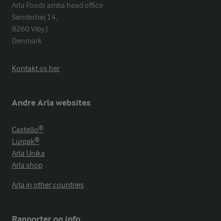
Arla Foods amba head office

Sønderhøj 14, 

8260 Viby J 

Denmark
Kontakt os her
Andre Arla websites
Castello®
Lurpak®
Arla Unika
Arla shop
Arla in other countries
Rapporter og info