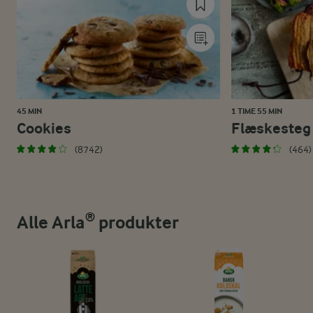
45 MIN
1 TIME 55 MIN
Cookies
Flæskesteg
(8742)
(464)
Alle Arla® produkter