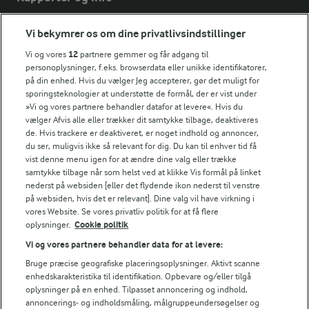
Vi bekymrer os om dine privatlivsindstillinger
Årsrapport
FarmAhead™ Check rapport
Vi og vores
12
partnere gemmer og får adgang til
personoplysninger, f.eks. browserdata eller unikke identifikatorer,
Andelshaverinfo: Mælkepris
på din enhed. Hvis du vælger Jeg accepterer, gør det muligt for
Fødevarestyrelsens smiley-rapporter for Arla Foods
sporingsteknologier at understøtte de formål, der er vist under
Fødevarestyrelsens smiley-rapporter for Jörd
»Vi og vores partnere behandler datafor at levere«. Hvis du
Fødevarestyrelsens smiley-rapporter for Lurpak PB
vælger Afvis alle eller trækker dit samtykke tilbage, deaktiveres
de. Hvis trackere er deaktiveret, er noget indhold og annoncer,
du ser, muligvis ikke så relevant for dig. Du kan til enhver tid få
vist denne menu igen for at ændre dine valg eller trække
samtykke tilbage når som helst ved at klikke Vis formål på linket
Følg
nederst på websiden [eller det flydende ikon nederst til venstre
på websiden, hvis det er relevant]. Dine valg vil have virkning i
vores Website. Se vores privatliv politik for at få flere
oplysninger.
Cookie politik
Vi og vores partnere behandler data for at levere:
Bruge præcise geografiske placeringsoplysninger. Aktivt scanne
enhedskarakteristika til identifikation. Opbevare og/eller tilgå
oplysninger på en enhed. Tilpasset annoncering og indhold,
© 2026 Arla Foods
annoncerings- og indholdsmåling, målgruppeundersøgelser og