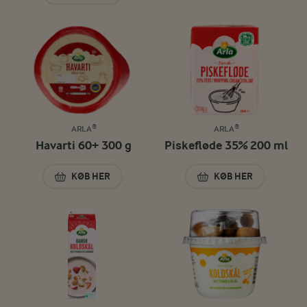
ARLA®
ARLA®
Havarti 60+ 300 g
Piskefløde 35% 200 ml
KØB HER
KØB HER
HAVARTI 60+ 300 G
PISKEFLØDE 35% 2