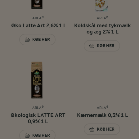
ARLA®
ARLA®
Øko Latte Art 2,6% 1 l
Koldskål med tykmælk
og æg 2% 1 L
KØB HER
ØKO LATTE ART 2,6% 1 L
KØB HER
KOLDSKÅL MED TY
ARLA®
ARLA®
Økologisk LATTE ART
Kærnemælk 0,3% 1 L
0,9% 1 L
KØB HER
KÆRNEMÆLK 0,3% 
KØB HER
ØKOLOGISK LATTE ART 0,9% 1 L