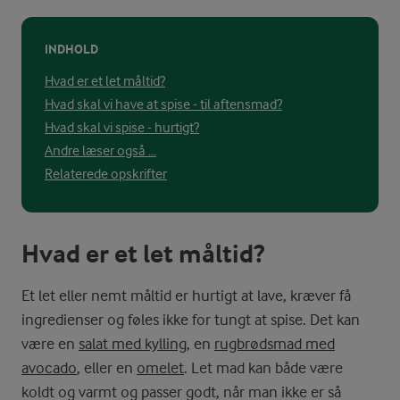
INDHOLD
Hvad er et let måltid?
Hvad skal vi have at spise - til aftensmad?
Hvad skal vi spise - hurtigt?
Andre læser også ...
Relaterede opskrifter
Hvad er et let måltid?
Et let eller nemt måltid er hurtigt at lave, kræver få
ingredienser og føles ikke for tungt at spise. Det kan
være en
salat med kylling
, en
rugbrødsmad med
avocado
, eller en
omelet
. Let mad kan både være
koldt og varmt og passer godt, når man ikke er så