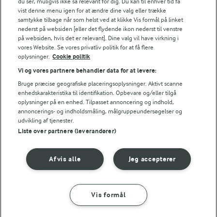
du ser, muligvis ikke så relevant for dig. Du kan til enhver tid få
vist denne menu igen for at ændre dine valg eller trække
samtykke tilbage når som helst ved at klikke Vis formål på linket
Følg
nederst på websiden [eller det flydende ikon nederst til venstre
på websiden, hvis det er relevant]. Dine valg vil have virkning i
vores Website. Se vores privatliv politik for at få flere
oplysninger.
Cookie politik
Vi og vores partnere behandler data for at levere:
Bruge præcise geografiske placeringsoplysninger. Aktivt scanne
enhedskarakteristika til identifikation. Opbevare og/eller tilgå
oplysninger på en enhed. Tilpasset annoncering og indhold,
© 2026 Arla Foods
annoncerings- og indholdsmåling, målgruppeundersøgelser og
udvikling af tjenester.
Vælg en anden cookies
Liste over partnere (leverandører)
Cookie politik
Afvis alle
Jeg accepterer
Betingelser for brug
Håndtering af personlige oplysninger
Vis formål