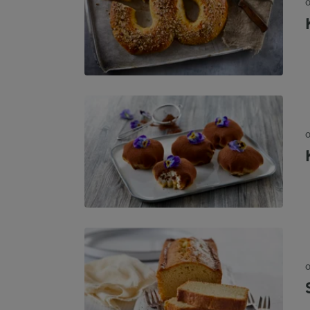
O
O
O