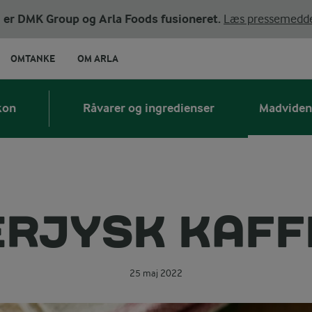
ni er DMK Group og Arla Foods fusioneret.
Læs pressemedde
OMTANKE
OM ARLA
kon
Råvarer og ingredienser
Madviden
RJYSK KAF
25 maj 2022