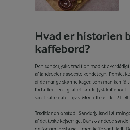
Hvad er historien 
kaffebord?
Den sønderjyske tradition med et overdådigt 
af landsdelens sødeste kendetegn. Pomle, klø
af de mange skønne kager, som man kan få ser
fortæller nemlig, at et sønderjysk kaffebord 
samt kaffe naturligvis. Men ofte er der 21 ell
Traditionen opstod i Sønderjylland i slutning
af det tyske kejserrige. Dansk-sindede sønder
og forsamlingshuse – men kaffe var tilladt.