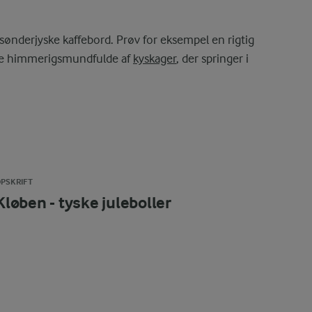
 sønderjyske kaffebord. Prøv for eksempel en rigtig
øde himmerigsmundfulde af
kyskager
, der springer i
PSKRIFT
Kløben - tyske juleboller