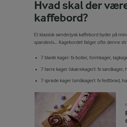
Hvad skal der være
kaffebord?
Et klassisk sønderjysk kaffebord byder på min
spandevis... Kagebordet følger ofte denne str
7 bløde kager: fx boller, formkager, lagkag
7 tørre kager (skærekager): fx sandkager,
7 sprøde kager (småkager): fx fedtbrød, h
O