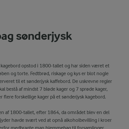
bag sønderjysk
kagebord opstod i 1800-tallet og har siden været et
ben og torte. Fedtbrød, riskage og kys er blot nogle
veret til et sønderjysk kaffebord. De uskrevne regler
skal bestå af mindst 7 bløde kager og 7 sprøde kager,
er flere forskellige kager på et sønderjysk kagebord.
en af 1800‑tallet, efter 1864, da området blev en del
jyder havde svært ved at opnå alkoholbevilling i kroer
 Derfor medbragte man hjemmebag til forsamlinger,