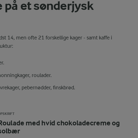
 på et sønderjysk
dst 14, men ofte 21 forskellige kager - samt kaffe i
uktur:
er.
 honningkager, roulader.
avrekager, pebernødder, finskbrød.
PSKRIFT
Roulade med hvid chokoladecreme og
solbær