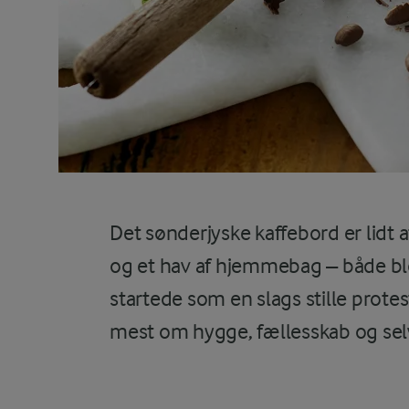
Det sønderjyske kaffebord er lidt 
og et hav af hjemmebag – både blø
startede som en slags stille prote
mest om hygge, fællesskab og selv