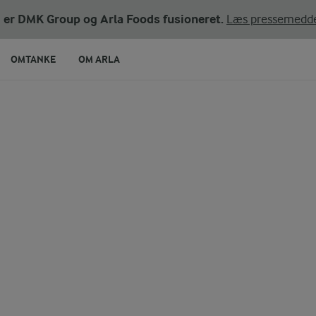
ni er DMK Group og Arla Foods fusioneret.
Læs pressemedde
OMTANKE
OM ARLA