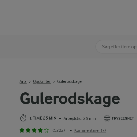
Søg på kategori
Indtast søgeord for 
Arla
Opskrifter
Gulerodskage
Gulerodskage
1 TIME 25 MIN
Arbejdstid: 25 min
•
FRYSEEGNET
(1202)
Kommentarer (7)
•