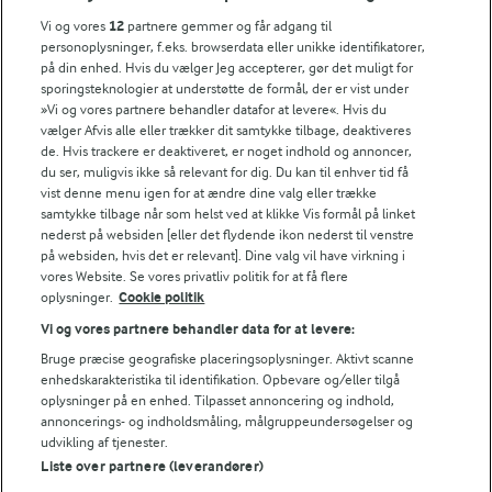
FarmAhead™ Check rapport
Vi og vores
12
partnere gemmer og får adgang til
Andelshaverinfo: Mælkepris
personoplysninger, f.eks. browserdata eller unikke identifikatorer,
på din enhed. Hvis du vælger Jeg accepterer, gør det muligt for
Fødevarestyrelsens smiley-rapporter for Arla Foods
sporingsteknologier at understøtte de formål, der er vist under
Fødevarestyrelsens smiley-rapporter for Jörd
»Vi og vores partnere behandler datafor at levere«. Hvis du
Fødevarestyrelsens smiley-rapporter for Lurpak PB
vælger Afvis alle eller trækker dit samtykke tilbage, deaktiveres
de. Hvis trackere er deaktiveret, er noget indhold og annoncer,
du ser, muligvis ikke så relevant for dig. Du kan til enhver tid få
vist denne menu igen for at ændre dine valg eller trække
samtykke tilbage når som helst ved at klikke Vis formål på linket
Følg
nederst på websiden [eller det flydende ikon nederst til venstre
på websiden, hvis det er relevant]. Dine valg vil have virkning i
vores Website. Se vores privatliv politik for at få flere
oplysninger.
Cookie politik
Vi og vores partnere behandler data for at levere:
Bruge præcise geografiske placeringsoplysninger. Aktivt scanne
enhedskarakteristika til identifikation. Opbevare og/eller tilgå
oplysninger på en enhed. Tilpasset annoncering og indhold,
© 2026 Arla Foods
annoncerings- og indholdsmåling, målgruppeundersøgelser og
Vælg en anden cookies
udvikling af tjenester.
Liste over partnere (leverandører)
Cookie politik