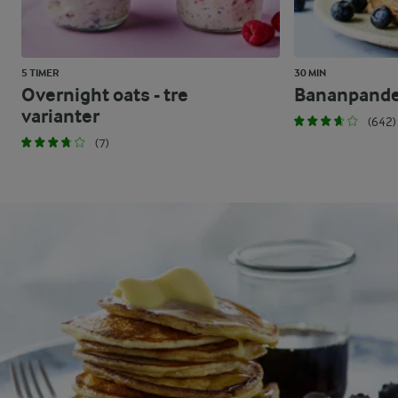
5 TIMER
30 MIN
Overnight oats - tre
Bananpand
varianter
(642)
(7)