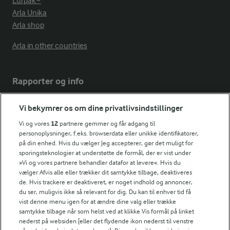
Lurpak®
Arla Unika
Arla shop
Arla in other countries
Rapporter og info
Vi bekymrer os om dine privatlivsindstillinger
Årsrapport
FarmAhead™ Check rapport
Vi og vores
12
partnere gemmer og får adgang til
personoplysninger, f.eks. browserdata eller unikke identifikatorer,
Andelshaverinfo: Mælkepris
på din enhed. Hvis du vælger Jeg accepterer, gør det muligt for
Fødevarestyrelsens smiley-rapporter for Arla Foods
sporingsteknologier at understøtte de formål, der er vist under
Fødevarestyrelsens smiley-rapporter for Jörd
»Vi og vores partnere behandler datafor at levere«. Hvis du
Fødevarestyrelsens smiley-rapporter for Lurpak PB
vælger Afvis alle eller trækker dit samtykke tilbage, deaktiveres
de. Hvis trackere er deaktiveret, er noget indhold og annoncer,
du ser, muligvis ikke så relevant for dig. Du kan til enhver tid få
vist denne menu igen for at ændre dine valg eller trække
samtykke tilbage når som helst ved at klikke Vis formål på linket
Følg
nederst på websiden [eller det flydende ikon nederst til venstre