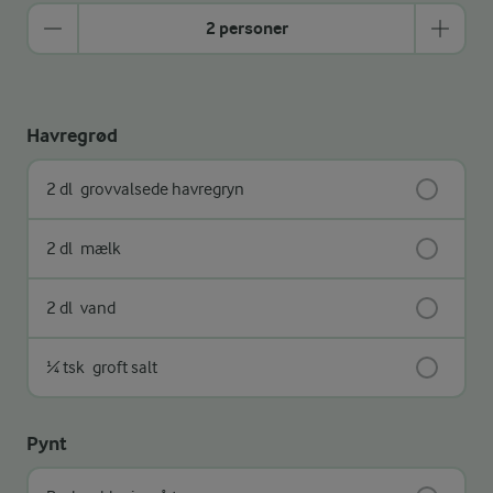
2 personer
Havregrød
2 dl
grovvalsede havregryn
2 dl
mælk
2 dl
vand
¼ tsk
groft salt
Pynt