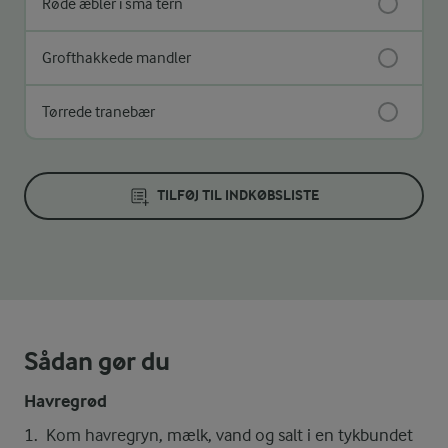
Røde æbler i små tern
Grofthakkede mandler
Tørrede tranebær
TILFØJ TIL INDKØBSLISTE
Sådan gør du
Havregrød
Kom havregryn, mælk, vand og salt i en tykbundet