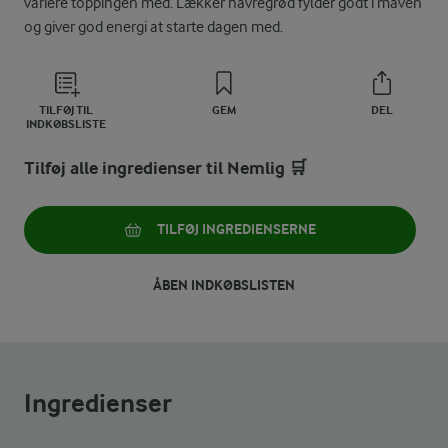
variere toppingen med. Lækker havregrød fylder godt i maven
og giver god energi at starte dagen med.
TILFØJ TIL
GEM
DEL
INDKØBSLISTE
Tilføj alle ingredienser til Nemlig 🛒
TILFØJ INGREDIENSERNE
ÅBEN INDKØBSLISTEN
Ingredienser