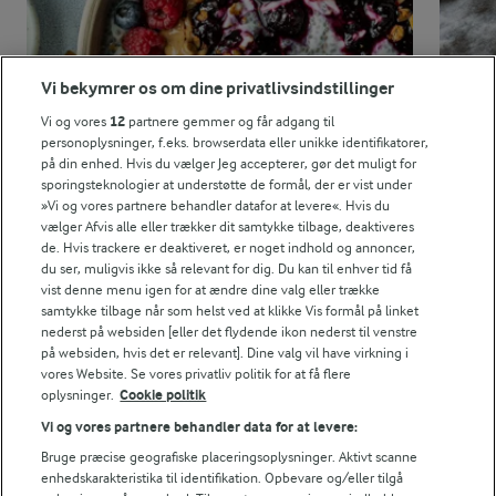
3,4 g
Protein:
Vi bekymrer os om dine privatlivsindstillinger
1,1 g
Fedt:
Vi og vores
12
partnere gemmer og får adgang til
personoplysninger, f.eks. browserdata eller unikke identifikatorer,
10,5 g
Kulhydrat:
på din enhed. Hvis du vælger Jeg accepterer, gør det muligt for
sporingsteknologier at understøtte de formål, der er vist under
»Vi og vores partnere behandler datafor at levere«. Hvis du
vælger Afvis alle eller trækker dit samtykke tilbage, deaktiveres
de. Hvis trackere er deaktiveret, er noget indhold og annoncer,
du ser, muligvis ikke så relevant for dig. Du kan til enhver tid få
vist denne menu igen for at ændre dine valg eller trække
samtykke tilbage når som helst ved at klikke Vis formål på linket
4 TIMER
8 TIMER
nederst på websiden [eller det flydende ikon nederst til venstre
Chiagrød
Over
på websiden, hvis det er relevant]. Dine valg vil have virkning i
vores Website. Se vores privatliv politik for at få flere
(59)
oplysninger.
Cookie politik
Vi og vores partnere behandler data for at levere:
Bruge præcise geografiske placeringsoplysninger. Aktivt scanne
enhedskarakteristika til identifikation. Opbevare og/eller tilgå