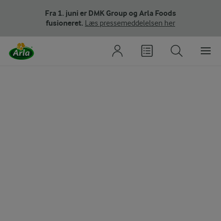
Fra 1. juni er DMK Group og Arla Foods
fusioneret.
Læs pressemeddelelsen her