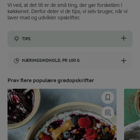
Vi ved, at det tit er de små ting, der gør forskellen i
køkkenet. Derfor deler vi de tips, vi selv bruger, når vi
laver mad og udvikler opskrifter.
TIPS
Du kan koge havregrød på vand, på mælk - eller som her på en
NÆRINGSINDHOLD, PR 100 G
Energiindhold:
Prøv flere populære grødopskrifter
277 kJ / 66 kcal
Energifordeling
ENERGI PR 100 G
1,7 g
Fiber: