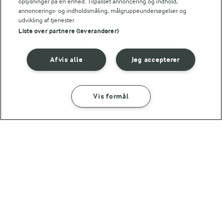
oplysninger på en enhed. Tilpasset annoncering og indhold,
LAKTOSEFRI MADLAVNING
annoncerings- og indholdsmåling, målgruppeundersøgelser og
Få tips til madlavning uden
udvikling af tjenester.
laktose
Liste over partnere (leverandører)
Afvis alle
Jeg accepterer
Andre gode forslag
Vis formål
SÅDAN GØR DU
INGREDIENSER
15 MIN
Havregrød