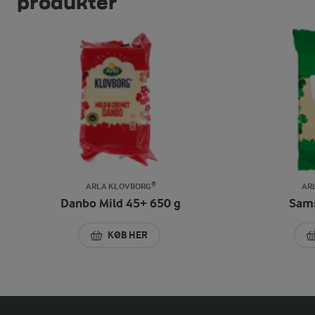
produkter
ARLA KLOVBORG®
AR
Danbo Mild 45+ 650 g
Sams
KØB HER
DANBO MILD 45+ 650 G