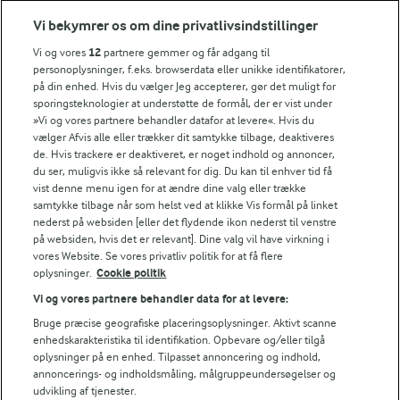
Vi bekymrer os om dine privatlivsindstillinger
Årsrapport
FarmAhead™ Check rapport
Vi og vores
12
partnere gemmer og får adgang til
personoplysninger, f.eks. browserdata eller unikke identifikatorer,
Andelshaverinfo: Mælkepris
på din enhed. Hvis du vælger Jeg accepterer, gør det muligt for
Fødevarestyrelsens smiley-rapporter for Arla Foods
sporingsteknologier at understøtte de formål, der er vist under
Fødevarestyrelsens smiley-rapporter for Jörd
»Vi og vores partnere behandler datafor at levere«. Hvis du
Fødevarestyrelsens smiley-rapporter for Lurpak PB
vælger Afvis alle eller trækker dit samtykke tilbage, deaktiveres
de. Hvis trackere er deaktiveret, er noget indhold og annoncer,
du ser, muligvis ikke så relevant for dig. Du kan til enhver tid få
vist denne menu igen for at ændre dine valg eller trække
samtykke tilbage når som helst ved at klikke Vis formål på linket
Følg
nederst på websiden [eller det flydende ikon nederst til venstre
på websiden, hvis det er relevant]. Dine valg vil have virkning i
vores Website. Se vores privatliv politik for at få flere
oplysninger.
Cookie politik
Vi og vores partnere behandler data for at levere:
Bruge præcise geografiske placeringsoplysninger. Aktivt scanne
enhedskarakteristika til identifikation. Opbevare og/eller tilgå
oplysninger på en enhed. Tilpasset annoncering og indhold,
© 2026 Arla Foods
annoncerings- og indholdsmåling, målgruppeundersøgelser og
udvikling af tjenester.
Vælg en anden cookies