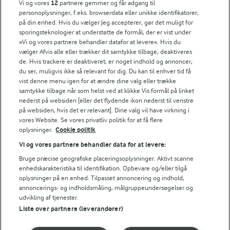
FarmAhead™ Check rapport
Vi og vores
12
partnere gemmer og får adgang til
personoplysninger, f.eks. browserdata eller unikke identifikatorer,
Andelshaverinfo: Mælkepris
på din enhed. Hvis du vælger Jeg accepterer, gør det muligt for
Fødevarestyrelsens smiley-rapporter for Arla Foods
sporingsteknologier at understøtte de formål, der er vist under
Fødevarestyrelsens smiley-rapporter for Jörd
»Vi og vores partnere behandler datafor at levere«. Hvis du
Fødevarestyrelsens smiley-rapporter for Lurpak PB
vælger Afvis alle eller trækker dit samtykke tilbage, deaktiveres
de. Hvis trackere er deaktiveret, er noget indhold og annoncer,
du ser, muligvis ikke så relevant for dig. Du kan til enhver tid få
vist denne menu igen for at ændre dine valg eller trække
samtykke tilbage når som helst ved at klikke Vis formål på linket
Følg
nederst på websiden [eller det flydende ikon nederst til venstre
på websiden, hvis det er relevant]. Dine valg vil have virkning i
vores Website. Se vores privatliv politik for at få flere
oplysninger.
Cookie politik
Vi og vores partnere behandler data for at levere:
Bruge præcise geografiske placeringsoplysninger. Aktivt scanne
enhedskarakteristika til identifikation. Opbevare og/eller tilgå
oplysninger på en enhed. Tilpasset annoncering og indhold,
© 2026 Arla Foods
annoncerings- og indholdsmåling, målgruppeundersøgelser og
udvikling af tjenester.
Vælg en anden cookies
Liste over partnere (leverandører)
Cookie politik