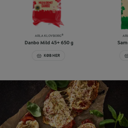
ARLA KLOVBORG®
AR
Danbo Mild 45+ 650 g
Sams
KØB HER
DANBO MILD 45+ 650 G