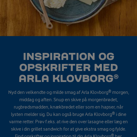
INSPIRATION OG
OPSKRIFTER MED
ARLA KLOVBORG®
Nyd den velkendte og milde smag af Arla Klovborg® morgen,
middag og aften. Snup en skive på morgenbrødet,
rugbrødsmadden, knækbrødet eller som en hapser, når
lysten melder sig. Du kan også bruge Arla Klovborg® i dine
varme retter. Prøv f.eks. at rive den over lasagne eller læg en
skive i din grillet sandwich for at give ekstra smag og fylde.
Find opskrifter og inspiration til din Arla Klovborg® her.