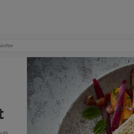
at søge
t
 (0)