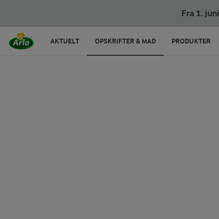
Åben toast med æg, bacon og ost
Fra 1. ju
AKTUELT
OPSKRIFTER & MAD
PRODUKTER