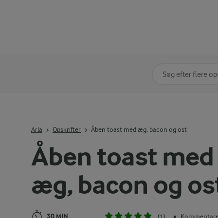
Søg på kategori
Indtast søgeord for 
Arla
Opskrifter
Åben toast med æg, bacon og ost
Åben toast med
æg, bacon og os
30 MIN
(1)
Kommentarer
•