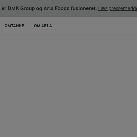
ni er DMK Group og Arla Foods fusioneret.
Læs pressemedde
OMTANKE
OM ARLA