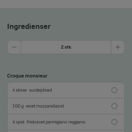
Ingredienser
2 stk
Croque monsieur
4 skiver
surdejsbrød
100 g
revet mozzarellaost
4 spsk
friskrevet parmigiano reggiano