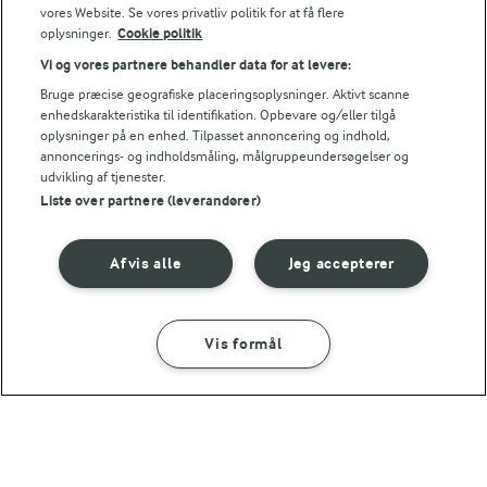
vores Website. Se vores privatliv politik for at få flere
TIP
oplysninger.
Cookie politik
Hvis du kommer et spejlæg på toppen af din croque monsieur 
Vi og vores partnere behandler data for at levere:
Bruge præcise geografiske placeringsoplysninger. Aktivt scanne
NÆRINGSINDHOLD, PR 100 G
enhedskarakteristika til identifikation. Opbevare og/eller tilgå
oplysninger på en enhed. Tilpasset annoncering og indhold,
Energiindhold:
annoncerings- og indholdsmåling, målgruppeundersøgelser og
Er du til flere lækre toasts?
udvikling af tjenester.
898 kJ / 215 kcal
Liste over partnere (leverandører)
Energifordeling
Afvis alle
Jeg accepterer
ENERGI PR 100 G
Vis formål
SÅDAN GØR DU
INGREDIENSER
1,2 g
Fiber:
11,4 g
Protein:
30 MIN
9,1 g
Fedt:
Croque monsieur