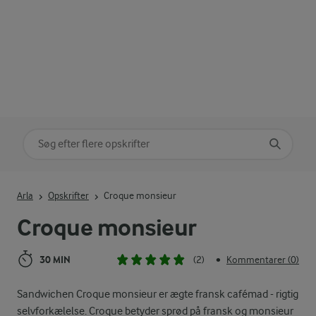
Søg på kategori
Indtast søgeord for at søge
Arla
Opskrifter
Croque monsieur
Croque monsieur
30 MIN
(2)
Kommentarer (0)
•
Sandwichen Croque monsieur er ægte fransk cafémad - rigtig
selvforkælelse. Croque betyder sprød på fransk og monsieur