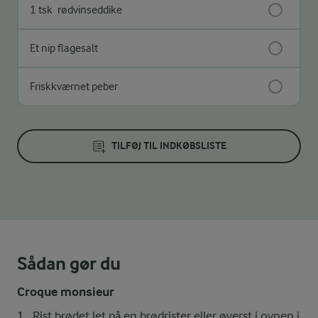
1 tsk
rødvinseddike
Et nip flagesalt
Friskkværnet peber
TILFØJ TIL INDKØBSLISTE
Sådan gør du
Croque monsieur
Rist brødet let på en brødrister eller øverst i ovnen i