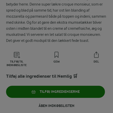
betyder herre. Denne super lækre croque monsieur, som er
sprød og blød på samme tid, har ost (en blanding af
mozzarella og parmesan) både på toppen og indeni, sammen
med skinke. Og for at gøre den ekstra mumselækker bliver
osten i midten blandet til en creme af cremefraiche, æg og
muskatnød. Vi serverer en let salat til croque monsieuren.
Det giver et godt modspil til den lækkert fede toast.
TILFØJ TIL
GEM
DEL
INDKØBSLISTE
Tilføj alle ingredienser til Nemlig 🛒
TILFØJ INGREDIENSERNE
ÅBEN INDKØBSLISTEN