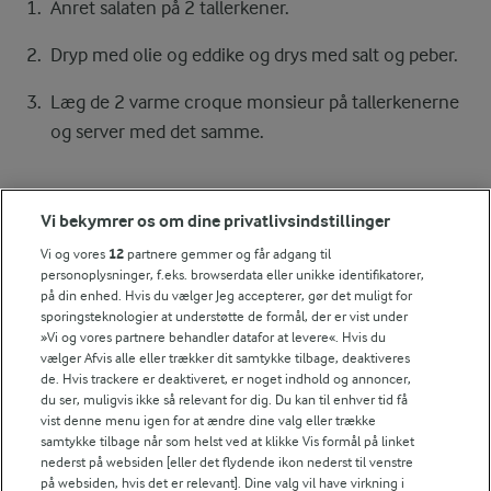
Anret salaten på 2 tallerkener.
Dryp med olie og eddike og drys med salt og peber.
Læg de 2 varme croque monsieur på tallerkenerne
og server med det samme.
Bedømmelse
Vi bekymrer os om dine privatlivsindstillinger
Vi og vores
12
partnere gemmer og får adgang til
1
2
3
4
5
personoplysninger, f.eks. browserdata eller unikke identifikatorer,
på din enhed. Hvis du vælger Jeg accepterer, gør det muligt for
sporingsteknologier at understøtte de formål, der er vist under
»Vi og vores partnere behandler datafor at levere«. Hvis du
Tips til opskriften
vælger Afvis alle eller trækker dit samtykke tilbage, deaktiveres
de. Hvis trackere er deaktiveret, er noget indhold og annoncer,
Vi ved, at det tit er de små ting, der gør forskellen i
du ser, muligvis ikke så relevant for dig. Du kan til enhver tid få
køkkenet. Derfor deler vi de tips, vi selv bruger, når vi
vist denne menu igen for at ændre dine valg eller trække
laver mad og udvikler opskrifter.
samtykke tilbage når som helst ved at klikke Vis formål på linket
nederst på websiden [eller det flydende ikon nederst til venstre
på websiden, hvis det er relevant]. Dine valg vil have virkning i