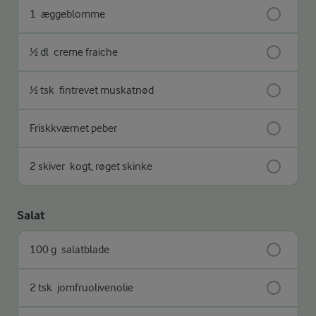
1
æggeblomme
½ dl
creme fraiche
½ tsk
fintrevet muskatnød
Friskkværnet peber
2 skiver
kogt, røget skinke
Salat
100 g
salatblade
2 tsk
jomfruolivenolie