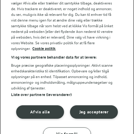
vælger Afvis alle eller trækker dit samtykke tilbage, deaktiveres
NÆRINGSINDHOLD, PR 100 G
de. Hvis trackere er deaktiveret, er noget indhold og annoncer,
du ser, muligvis ikke så relevant for dig. Du kan til enhver tid få
vist denne menu igen for at ændre dine valg eller trække
Energiindhold:
Prøv også dine cowboytoast med syltede rødløg.
samtykke tilbage når som helst ved at klikke Vis formål på linket
nederst på websiden [eller det flydende ikon nederst til venstre
622 kJ / 149 kcal
på websiden, hvis det er relevant]. Dine valg vil have virkning i
vores Website. Se vores privatliv politik for at få flere
Energifordeling
oplysninger.
Cookie politik
Vi og vores partnere behandler data for at levere:
ENERGI PR 100 G
Bruge præcise geografiske placeringsoplysninger. Aktivt scanne
enhedskarakteristika til identifikation. Opbevare og/eller tilgå
oplysninger på en enhed. Tilpasset annoncering og indhold,
2,2 g
Fiber:
annoncerings- og indholdsmåling, målgruppeundersøgelser og
udvikling af tjenester.
8,2 g
Protein:
Liste over partnere (leverandører)
4,6 g
Fedt:
Afvis alle
Jeg accepterer
18,4 g
Kulhydrat: