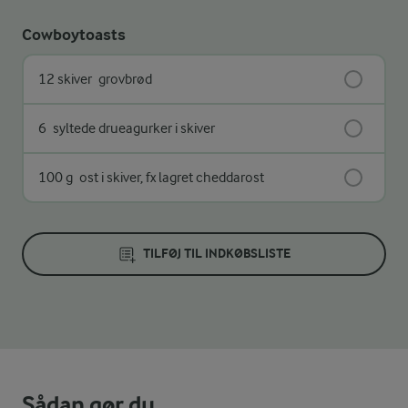
Cowboytoasts
12 skiver
grovbrød
6
syltede drueagurker i skiver
100 g
ost i skiver, fx lagret cheddarost
TILFØJ TIL INDKØBSLISTE
Sådan gør du