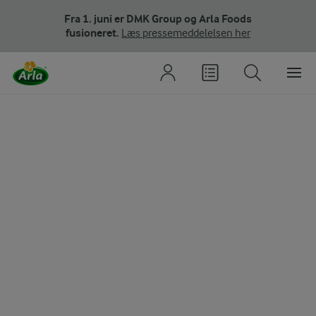
Fra 1. juni er DMK Group og Arla Foods
fusioneret.
Læs pressemeddelelsen her