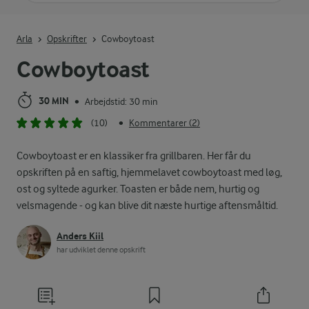
Indtast søgeord for at søge
Arla
Opskrifter
Cowboytoast
Cowboytoast
30 MIN
Arbejdstid: 30 min
•
(10)
Kommentarer (2)
•
Cowboytoast er en klassiker fra grillbaren. Her får du
opskriften på en saftig, hjemmelavet cowboytoast med løg,
ost og syltede agurker. Toasten er både nem, hurtig og
velsmagende - og kan blive dit næste hurtige aftensmåltid.
Anders Kiil
har udviklet denne opskrift