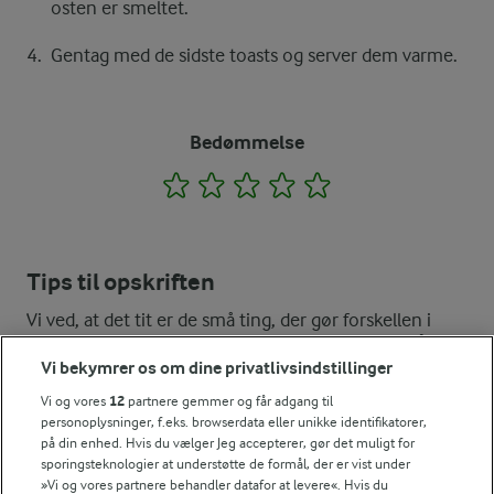
osten er smeltet.
Gentag med de sidste toasts og server dem varme.
Bedømmelse
1
2
3
4
5
Tips til opskriften
Vi ved, at det tit er de små ting, der gør forskellen i
køkkenet. Derfor deler vi de tips, vi selv bruger, når vi
laver mad og udvikler opskrifter.
Vi bekymrer os om dine privatlivsindstillinger
Vi og vores
12
partnere gemmer og får adgang til
personoplysninger, f.eks. browserdata eller unikke identifikatorer,
TIP
på din enhed. Hvis du vælger Jeg accepterer, gør det muligt for
sporingsteknologier at understøtte de formål, der er vist under
Har du en bøf til overs fra i går, kan du give den nyt liv i en c
»Vi og vores partnere behandler datafor at levere«. Hvis du