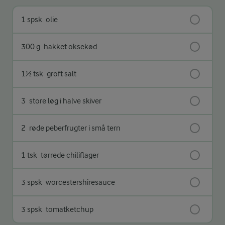
1 spsk
olie
300 g
hakket oksekød
1½ tsk
groft salt
3
store løg i halve skiver
2
røde peberfrugter i små tern
1 tsk
tørrede chiliflager
3 spsk
worcestershiresauce
3 spsk
tomatketchup