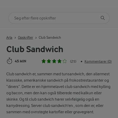
Søg på kategori
Indtast søgeord for at søge
Arla
Opskrifter
Club Sandwich
Club Sandwich
45 MIN
(25)
Kommentarer (0)
•
Club sandwich er, sammen med tunsandwich, den allermest
klassiske, amerikanske sandwich på frokostrestauranter og
”diners”. Dette er en hjemmelavet club sandwich med kylling
og bacon, men den kan også tilberede med kalkun eller
skinke. Og til club sandwich hører selvfølgelig også en
karrydressing. Server club sandwich'en , som den er, eller
sammen med ovnstegte kartofler eller gnavegrønt.