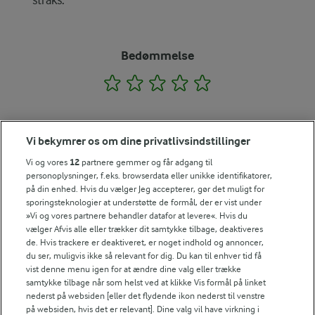
straks.
Bedømmelse
1
2
3
4
5
Vi bekymrer os om dine privatlivsindstillinger
Tips til opskriften
Vi og vores
12
partnere gemmer og får adgang til
Vi ved, at det tit er de små ting, der gør forskellen i
personoplysninger, f.eks. browserdata eller unikke identifikatorer,
køkkenet. Derfor deler vi de tips, vi selv bruger, når vi
på din enhed. Hvis du vælger Jeg accepterer, gør det muligt for
laver mad og udvikler opskrifter.
sporingsteknologier at understøtte de formål, der er vist under
»Vi og vores partnere behandler datafor at levere«. Hvis du
vælger Afvis alle eller trækker dit samtykke tilbage, deaktiveres
de. Hvis trackere er deaktiveret, er noget indhold og annoncer,
KLIMATIP
du ser, muligvis ikke så relevant for dig. Du kan til enhver tid få
vist denne menu igen for at ændre dine valg eller trække
Udskift de friske tomater med æbler i skiver, når tomater ikke e
samtykke tilbage når som helst ved at klikke Vis formål på linket
VARIATION
nederst på websiden [eller det flydende ikon nederst til venstre
på websiden, hvis det er relevant]. Dine valg vil have virkning i