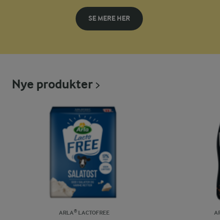
SE MERE HER
Nye produkter
ARLA® LACTOFREE
A