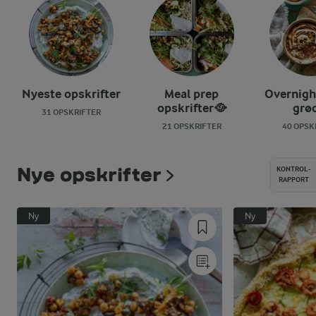
Nyeste opskrifter
Meal prep
Overnigh
opskrifter🥘
grø
31 OPSKRIFTER
21 OPSKRIFTER
40 OPSK
KONTROL-
Nye opskrifter
RAPPORT
Ny
Ny