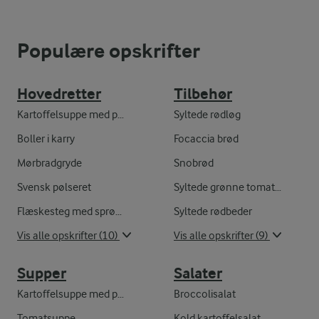
Populære opskrifter
Hovedretter
Tilbehør
Kartoffelsuppe med porrer
Syltede rødløg
Boller i karry
Focaccia brød
Mørbradgryde
Snobrød
Svensk pølseret
Syltede grønne tomater
Flæskesteg med sprød svær
Syltede rødbeder
Vis alle opskrifter (10)
Vis alle opskrifter (9)
Supper
Salater
Kartoffelsuppe med porrer
Broccolisalat
Tomatsuppe
Kold kartoffelsalat