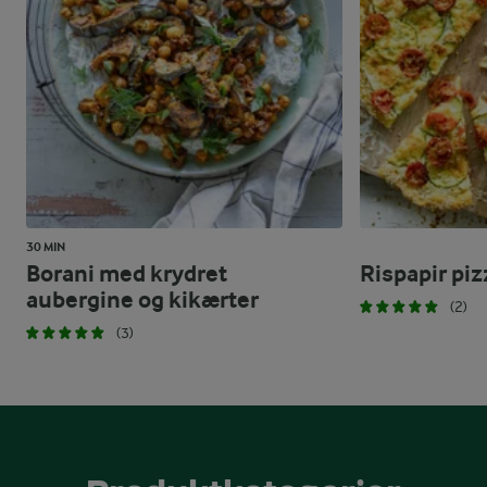
30 MIN
Borani med krydret
Rispapir piz
aubergine og kikærter
(2)
(3)