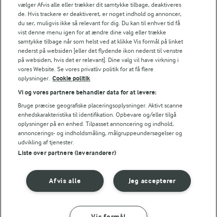
Fødevarestyrelsens smiley-rapporter for Lurpak PB
vælger Afvis alle eller trækker dit samtykke tilbage, deaktiveres
de. Hvis trackere er deaktiveret, er noget indhold og annoncer,
du ser, muligvis ikke så relevant for dig. Du kan til enhver tid få
vist denne menu igen for at ændre dine valg eller trække
samtykke tilbage når som helst ved at klikke Vis formål på linket
Følg
nederst på websiden [eller det flydende ikon nederst til venstre
på websiden, hvis det er relevant]. Dine valg vil have virkning i
vores Website. Se vores privatliv politik for at få flere
oplysninger.
Cookie politik
Vi og vores partnere behandler data for at levere:
Bruge præcise geografiske placeringsoplysninger. Aktivt scanne
enhedskarakteristika til identifikation. Opbevare og/eller tilgå
oplysninger på en enhed. Tilpasset annoncering og indhold,
© 2026 Arla Foods
annoncerings- og indholdsmåling, målgruppeundersøgelser og
Vælg en anden cookies
udvikling af tjenester.
Liste over partnere (leverandører)
Cookie politik
Afvis alle
Jeg accepterer
Betingelser for brug
Håndtering af personlige oplysninger
Vis formål