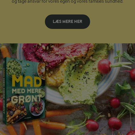
og tage ansvar for vores egen og vores families sundhed.
LÆS MERE HER