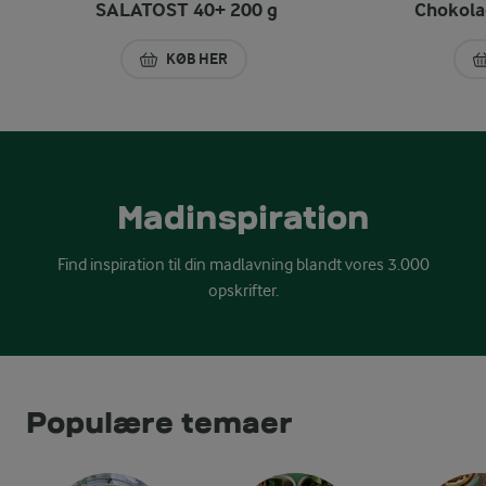
SALATOST 40+ 200 g
Chokola
KØB HER
SALATOST 40+ 200 G
Madinspiration
Find inspiration til din madlavning blandt vores 3.000
opskrifter.
Populære temaer