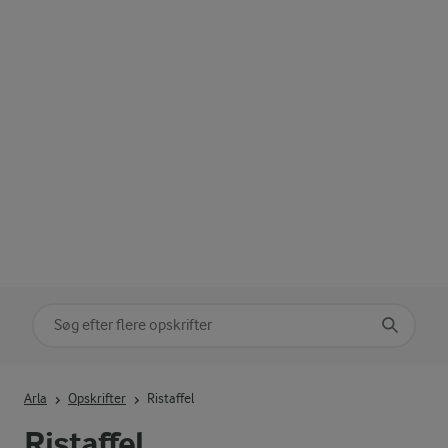
Søg på kategori
Indtast søgeord for at søge
Arla
Opskrifter
Ristaffel
Ristaffel