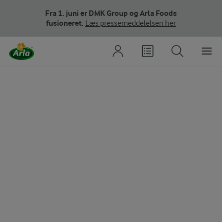
Fra 1. juni er DMK Group og Arla Foods
fusioneret.
Læs pressemeddelelsen her