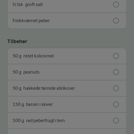
¾ tsk
groft salt
Friskkværnet peber
Tilbehør
50 g
ristet kokosmel
50 g
peanuts
50 g
hakkede tørrede abrikoser
150 g
banan i skiver
100 g
rød peberfrugt i tern