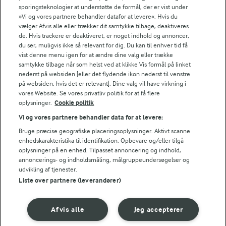
sporingsteknologier at understøtte de formål, der er vist under
»Vi og vores partnere behandler datafor at levere«. Hvis du
vælger Afvis alle eller trækker dit samtykke tilbage, deaktiveres
Bedømmelse
de. Hvis trackere er deaktiveret, er noget indhold og annoncer,
du ser, muligvis ikke så relevant for dig. Du kan til enhver tid få
1
2
3
4
5
vist denne menu igen for at ændre dine valg eller trække
samtykke tilbage når som helst ved at klikke Vis formål på linket
nederst på websiden [eller det flydende ikon nederst til venstre
på websiden, hvis det er relevant]. Dine valg vil have virkning i
vores Website. Se vores privatliv politik for at få flere
NÆRINGSINDHOLD, PR 100 G
oplysninger.
Cookie politik
Vi og vores partnere behandler data for at levere:
Energiindhold:
En favorit hos børnefamilierne.
Bruge præcise geografiske placeringsoplysninger. Aktivt scanne
535 kJ / 128 kcal
enhedskarakteristika til identifikation. Opbevare og/eller tilgå
oplysninger på en enhed. Tilpasset annoncering og indhold,
annoncerings- og indholdsmåling, målgruppeundersøgelser og
Energifordeling
udvikling af tjenester.
Liste over partnere (leverandører)
ENERGI PR 100 G
Afvis alle
Jeg accepterer
0,8 g
Fiber: