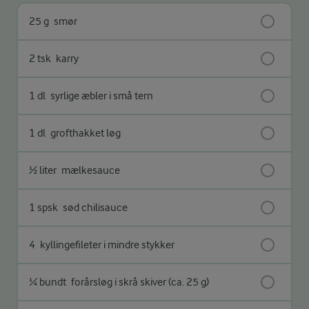
25 g
smør
2 tsk
karry
1 dl
syrlige æbler i små tern
1 dl
grofthakket løg
½ liter
mælkesauce
1 spsk
sød chilisauce
4
kyllingefileter i mindre stykker
¼ bundt
forårsløg i skrå skiver (ca. 25 g)