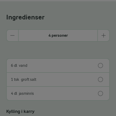
Ingredienser
4 personer
6 dl
vand
1 tsk
groft salt
4 dl
jasminris
Kylling i karry