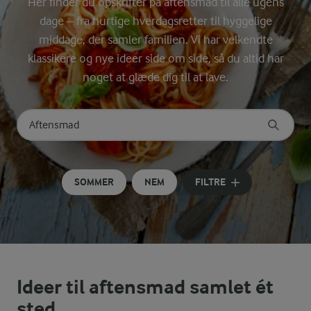
Her finder du opskrifter på aftensmad til alle ugens
dage – fra hurtige hverdagsretter til hyggelige
middage, der samler familien. Vi har velkendte
klassikere og nye ideer side om side, så du altid har
noget at glæde dig til at lave.
Søg på kategori
Indtast søgeord for at søge
SOMMER
NEM
FILTRE
Ideer til aftensmad samlet ét
sted