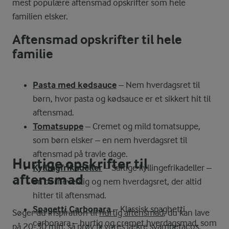
mest populære aftensmad opskrifter som hele
familien elsker.
Aftensmad opskrifter til hele
familie
Pasta med kødsauce
– Nem hverdagsret til
børn, hvor pasta og kødsauce er et sikkert hit til
aftensmad.
Tomatsuppe
– Cremet og mild tomatsuppe,
som børn elsker – en nem hverdagsret til
aftensmad på travle dage.
Hurtige opskrifter til
Kyllingfrikadeller
– Saftige kyllingefrikadeller –
aftensmad
en børnevenlig og nem hverdagsret, der altid
hitter til aftensmad.
Spagetti Carbonara
– Klassisk spaghetti
Søger du inspiration til
hurtig aftensmad
, du kan lave
carbonara – hurtig og cremet hverdagsmad, som
på 20-30 min. så prøv fx vores lækre
svampetacos
,