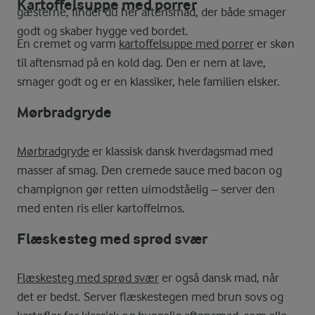
Kartoffelsuppe med porrer
gæsterne, finder du her aftensmad, der både smager
godt og skaber hygge ved bordet.
En cremet og varm
kartoffelsuppe med porrer
er skøn
til aftensmad på en kold dag. Den er nem at lave,
smager godt og er en klassiker, hele familien elsker.
Mørbradgryde
Mørbradgryde
er klassisk dansk hverdagsmad med
masser af smag. Den cremede sauce med bacon og
champignon gør retten uimodståelig – server den
med enten ris eller kartoffelmos.
Flæskesteg med sprød svær
Flæskesteg med sprød svær
er også dansk mad, når
det er bedst. Server flæskestegen med brun sovs og