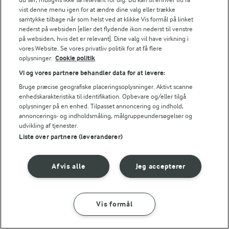
Ideer til nye aftensmad opskrifter
vist denne menu igen for at ændre dine valg eller trække
hverdagsret.
samtykke tilbage når som helst ved at klikke Vis formål på linket
nederst på websiden [eller det flydende ikon nederst til venstre
Quesadillas med kylling
– Sprøde quesadillas
på websiden, hvis det er relevant]. Dine valg vil have virkning i
vores Website. Se vores privatliv politik for at få flere
med kylling, smeltet ost og krydret fyld – nem
oplysninger.
Cookie politik
mexicansk hverdagsmad på få minutter.
Vi og vores partnere behandler data for at levere:
Pasta puttanesca
– Klassisk italiensk pasta
Bruge præcise geografiske placeringsoplysninger. Aktivt scanne
puttanesca med tomat, oliven og kapers – fyldig,
enhedskarakteristika til identifikation. Opbevare og/eller tilgå
hurtig og fuld af smag.
oplysninger på en enhed. Tilpasset annoncering og indhold,
annoncerings- og indholdsmåling, målgruppeundersøgelser og
Lasagnesuppe
– Lasagnesuppe er en nem og
Fandt du ikke det du søgte? Find endnu flere lækre
udvikling af tjenester.
varmende ret med pasta, grøntsager og tomat –
Liste over partnere (leverandører)
trendy opskrifter
.
lasagne i skålform.
Vegetariske aftensmad
Sprød gnoccisalat
– Sprød gnoccisalat med
Afvis alle
Jeg accepterer
opskrifter
grøntsager, ost og urter – en frisk og alternativ
salat med bid.
Chicken Korma
– Chicken Korma er en cremet
Vis formål
Find masser af inspiration i vores samling af
vegetar
indisk karryret med kylling, kokos og varme
aftensmad
. Prøv fx familiefavoritten
pitabrød med