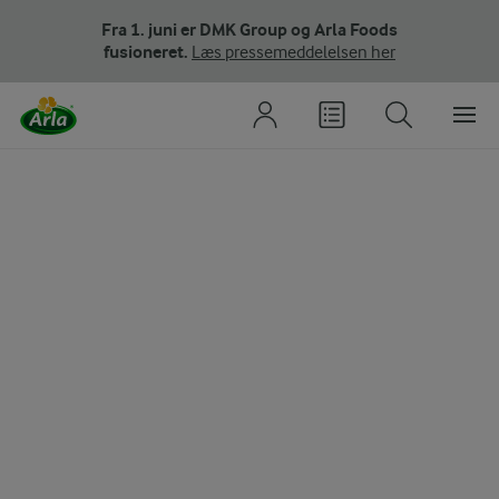
Fra 1. juni er DMK Group og Arla Foods
fusioneret.
Læs pressemeddelelsen her