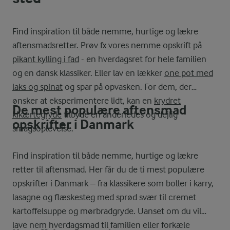
Find inspiration til både nemme, hurtige og lækre
aftensmadsretter. Prøv fx vores nemme opskrift på
pikant kylling i fad
- en hverdagsret for hele familien
og en dansk klassiker. Eller lav en lækker
one pot med
laks og spinat
og spar på opvasken. For dem, der
ønsker at eksperimentere lidt, kan en
krydret
De mest populære aftensmad
kikærtegryde
tilbyde en anderledes og dejlig
opskrifter i Danmark
smagsoplevelse.
Find inspiration til både nemme, hurtige og lækre
retter til aftensmad. Her får du de ti mest populære
opskrifter i Danmark – fra klassikere som boller i karry,
lasagne og flæskesteg med sprød svær til cremet
kartoffelsuppe og mørbradgryde. Uanset om du vil
lave nem hverdagsmad til familien eller forkæle