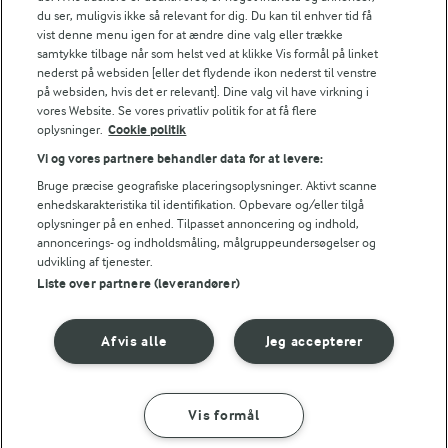
du ser, muligvis ikke så relevant for dig. Du kan til enhver tid få
Energifordeling
vist denne menu igen for at ændre dine valg eller trække
samtykke tilbage når som helst ved at klikke Vis formål på linket
nederst på websiden [eller det flydende ikon nederst til venstre
ENERGI PR 100 G
på websiden, hvis det er relevant]. Dine valg vil have virkning i
vores Website. Se vores privatliv politik for at få flere
oplysninger.
Cookie politik
2,3 g
Fiber:
Vi og vores partnere behandler data for at levere:
6 g
Protein:
Bruge præcise geografiske placeringsoplysninger. Aktivt scanne
enhedskarakteristika til identifikation. Opbevare og/eller tilgå
oplysninger på en enhed. Tilpasset annoncering og indhold,
3,1 g
Fedt:
annoncerings- og indholdsmåling, målgruppeundersøgelser og
udvikling af tjenester.
Liste over partnere (leverandører)
22,2 g
Kulhydrat:
Afvis alle
Jeg accepterer
Vis formål
SÅDAN GØR DU
INGREDIENSER
1 TIME 15 MIN