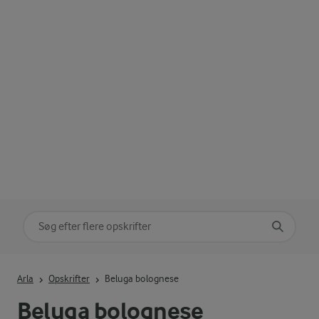
Søg på kategori
Indtast søgeord for at søge
Arla
Opskrifter
Beluga bolognese
Beluga bolognese