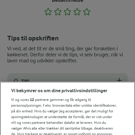
Bedømmelse
1
2
3
4
5
Tips til opskriften
Vi ved, at det tit er de små ting, der gør forskellen i
køkkenet. Derfor deler vi de tips, vi selv bruger, når vi
laver mad og udvikler opskrifter.
TIPS
Vi bekymrer os om dine privatlivsindstillinger
Skal det gå hurtigt kan du hakke løg, gulerødder, bladselleri o
Vi og vores
12
partnere gemmer og får adgang til
NÆRINGSINDHOLD, PR 100 G
personoplysninger, f.eks. browserdata eller unikke identifikatorer,
på din enhed. Hvis du vælger Jeg accepterer, gør det muligt for
Energiindhold:
sporingsteknologier at understøtte de formål, der er vist under
Vil du have et kig på den klassiske bolognese?
»Vi og vores partnere behandler datafor at levere«. Hvis du
594 kJ / 142 kcal
vælger Afvis alle eller trækker dit samtykke tilbage, deaktiveres
de. Hvis trackere er deaktiveret, er noget indhold og annoncer,