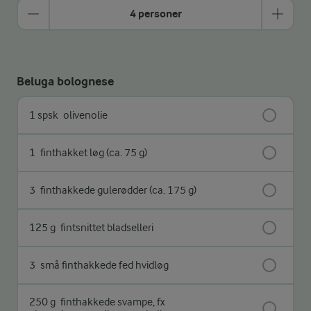
4 personer
Beluga bolognese
1 spsk
olivenolie
1
finthakket løg (ca. 75 g)
3
finthakkede gulerødder (ca. 175 g)
125 g
fintsnittet bladselleri
3
små finthakkede fed hvidløg
250 g
finthakkede svampe, fx