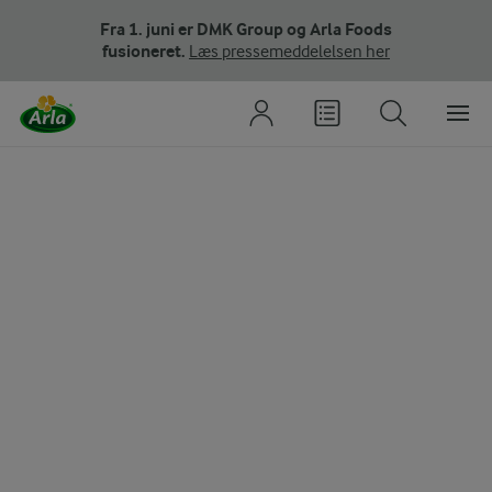
Fra 1. juni er DMK Group og Arla Foods
fusioneret.
Læs pressemeddelelsen her