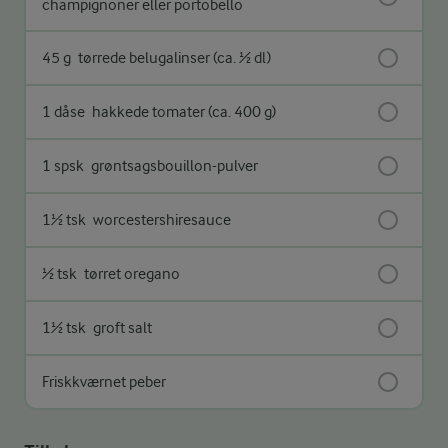
champignoner eller portobello
45 g
tørrede belugalinser (ca. ½ dl)
1 dåse
hakkede tomater (ca. 400 g)
1 spsk
grøntsagsbouillon-pulver
1½ tsk
worcestershiresauce
½ tsk
tørret oregano
1½ tsk
groft salt
Friskkværnet peber