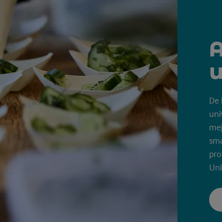
A
u
De 
uni
mej
sma
pro
Uni