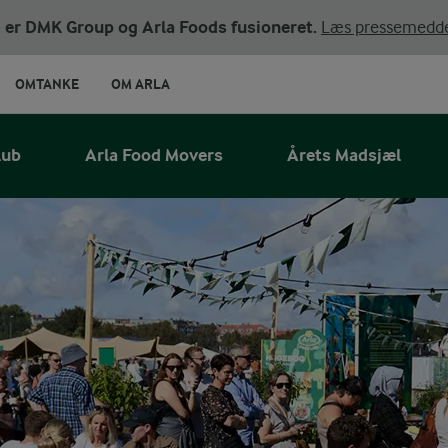
ni er DMK Group og Arla Foods fusioneret.
Læs pressemedde
OMTANKE
OM ARLA
lub
Arla Food Movers
Årets Madsjæl