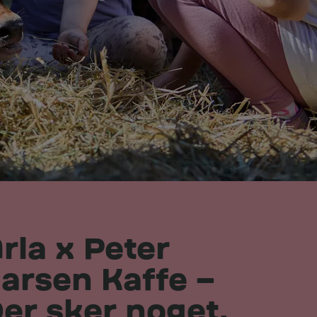
rla x Peter
arsen Kaffe –
er sker noget,