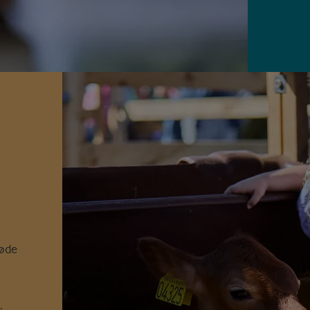
søde
.