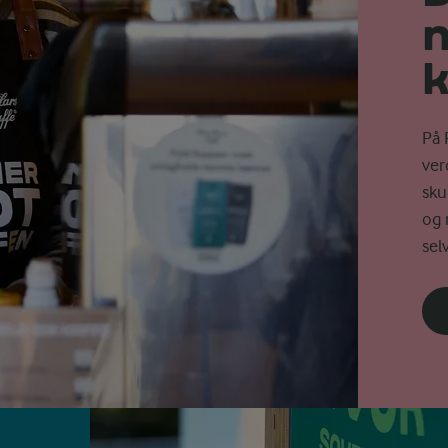
k
På 
ver
sku
og 
sel