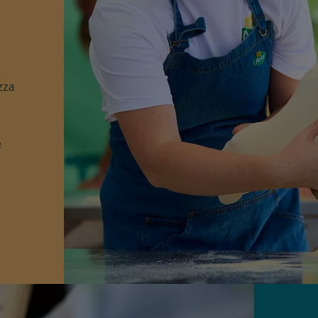
zza
e