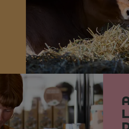
A
L
D