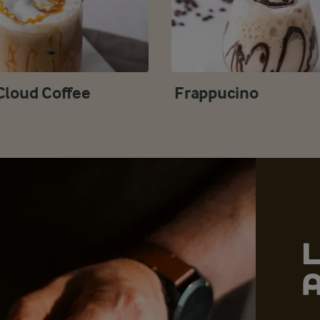
Cloud Coffee
Frappucino
L
A