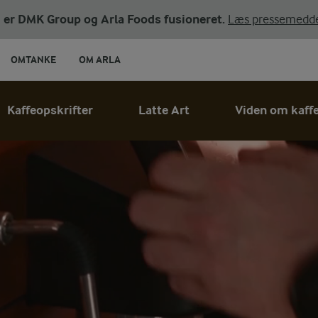
ni er DMK Group og Arla Foods fusioneret.
Læs pressemedde
OMTANKE
OM ARLA
Kaffeopskrifter
Latte Art
Viden om kaff