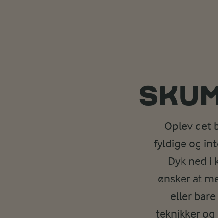
SKUM
Oplev det
fyldige og in
Dyk ned i 
ønsker at mes
eller bare
teknikker og 