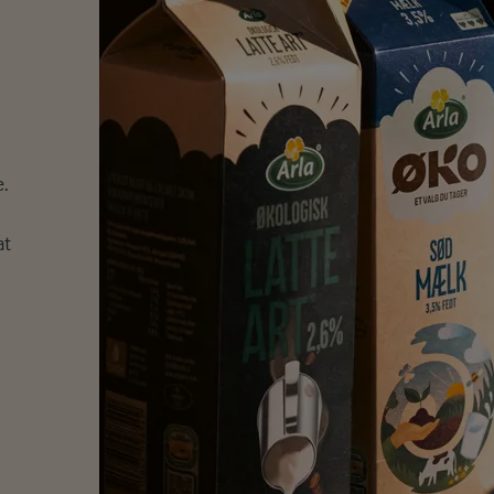
e.
at