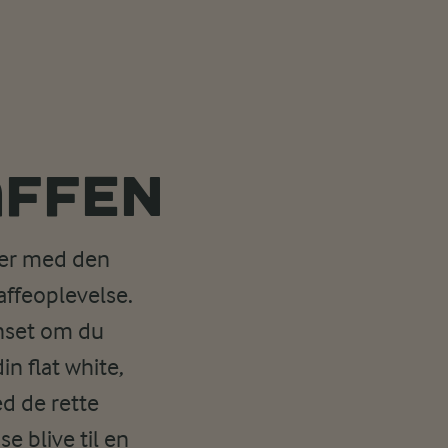
AFFEN
er med den
affeoplevelse.
anset om du
in flat white,
ed de rette
e blive til en