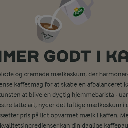
MER GODT I K
 bløde og cremede mælkeskum, der harmoner
tense kaffesmag for at skabe en afbalanceret k
kunsten at blive en dygtig hjemmebarista - u
tre latte art, nyder det luftige mælkeskum i d
 sætter pris på lidt opvarmet mælk i kaffen. M
kvalitetsingredienser kan din daglige kaffepaus