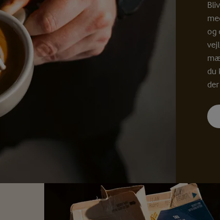
Bli
med
og 
vej
mæl
du 
der