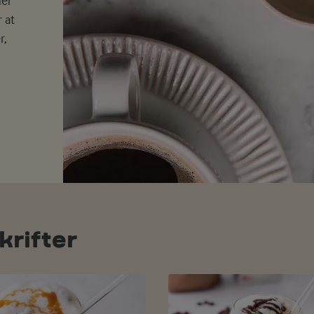
ner
r at
r,
krifter