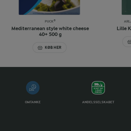
PUCK®
ARL
Mediterranean style white cheese
Lille 
40+ 500 g
KØB HER
MEDITERRANEAN STYLE WHITE CHEESE 40+
OMTANKE
ANDELSSELSKABET