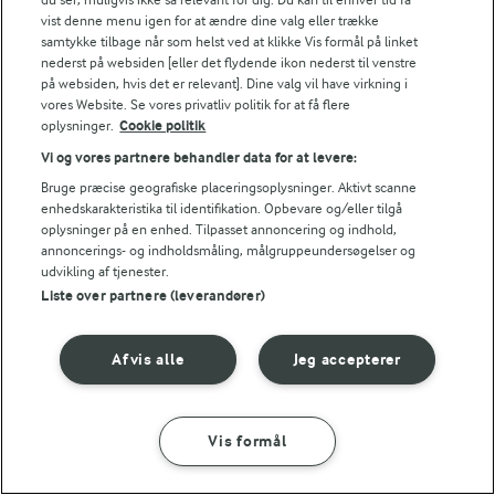
vist denne menu igen for at ændre dine valg eller trække
samtykke tilbage når som helst ved at klikke Vis formål på linket
Følg
nederst på websiden [eller det flydende ikon nederst til venstre
på websiden, hvis det er relevant]. Dine valg vil have virkning i
vores Website. Se vores privatliv politik for at få flere
oplysninger.
Cookie politik
Vi og vores partnere behandler data for at levere:
Bruge præcise geografiske placeringsoplysninger. Aktivt scanne
enhedskarakteristika til identifikation. Opbevare og/eller tilgå
oplysninger på en enhed. Tilpasset annoncering og indhold,
© 2026 Arla Foods
annoncerings- og indholdsmåling, målgruppeundersøgelser og
Vælg en anden cookies
udvikling af tjenester.
Liste over partnere (leverandører)
Cookie politik
Afvis alle
Jeg accepterer
Betingelser for brug
Håndtering af personlige oplysninger
Vis formål