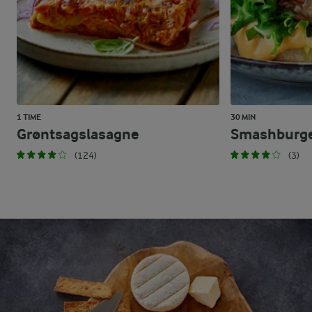
1 TIME
30 MIN
Grøntsagslasagne
Smashburg
(124)
(3)