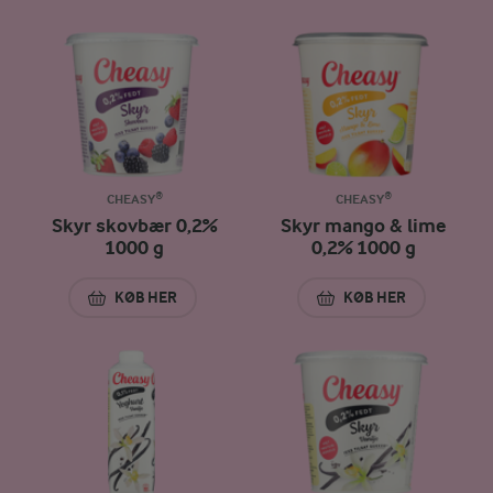
CHEASY®
CHEASY®
Skyr skovbær 0,2%
Skyr mango & lime
1000 g
0,2% 1000 g
KØB HER
KØB HER
SKYR SKOVBÆR 0,2% 1000 G
SKYR MANGO & LIM