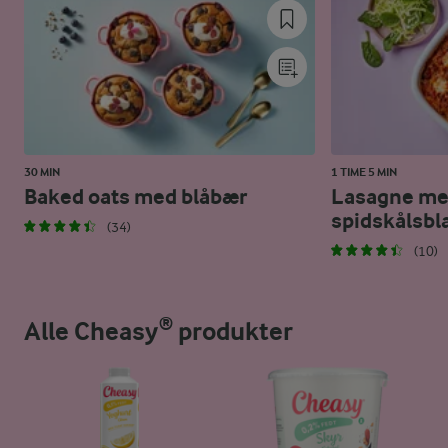
30 MIN
1 TIME 5 MIN
Baked oats med blåbær
Lasagne m
spidskålsbl
(34)
(10)
Alle Cheasy® produkter