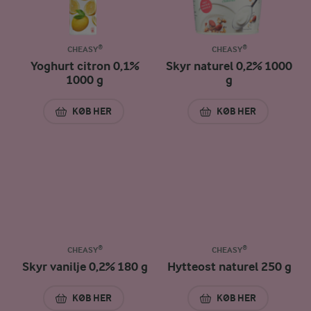
CHEASY®
CHEASY®
Yoghurt citron 0,1%
Skyr naturel 0,2% 1000
1000 g
g
KØB HER
KØB HER
YOGHURT CITRON 0,1% 1000 G
SKYR NATUREL 0,2
CHEASY®
CHEASY®
Skyr vanilje 0,2% 180 g
Hytteost naturel 250 g
KØB HER
KØB HER
SKYR VANILJE 0,2% 180 G
HYTTEOST NATURE