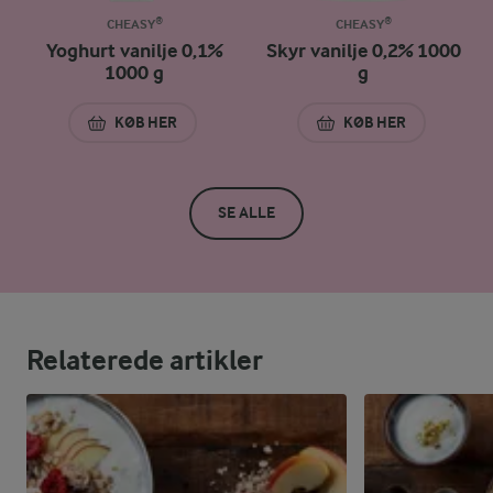
CHEASY®
CHEASY®
Yoghurt vanilje 0,1%
Skyr vanilje 0,2% 1000
1000 g
g
KØB HER
KØB HER
YOGHURT VANILJE 0,1% 1000 G
SKYR VANILJE 0,2%
SE ALLE
Relaterede artikler