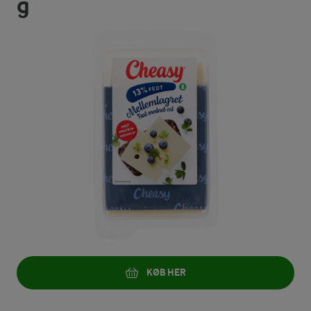
g
KØB HER