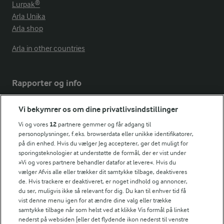
Lurpak®
Arla Unika
Arla shop
Arla in other countries
Rapporter og info
Vi bekymrer os om dine privatlivsindstillinger
Årsrapport
FarmAhead™ Check rapport
Vi og vores
12
partnere gemmer og får adgang til
Andelshaverinfo: Mælkepris
personoplysninger, f.eks. browserdata eller unikke identifikatorer,
på din enhed. Hvis du vælger Jeg accepterer, gør det muligt for
Fødevarestyrelsens smiley-rapporter for Arla Foods
sporingsteknologier at understøtte de formål, der er vist under
Fødevarestyrelsens smiley-rapporter for Jörd
»Vi og vores partnere behandler datafor at levere«. Hvis du
Fødevarestyrelsens smiley-rapporter for Lurpak PB
vælger Afvis alle eller trækker dit samtykke tilbage, deaktiveres
de. Hvis trackere er deaktiveret, er noget indhold og annoncer,
du ser, muligvis ikke så relevant for dig. Du kan til enhver tid få
vist denne menu igen for at ændre dine valg eller trække
samtykke tilbage når som helst ved at klikke Vis formål på linket
Følg
nederst på websiden [eller det flydende ikon nederst til venstre