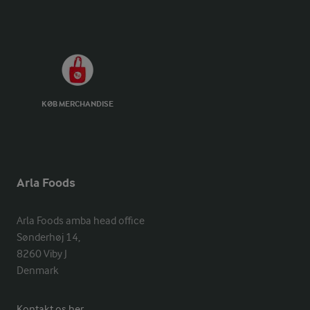
KØB MERCHANDISE
Arla Foods
Arla Foods amba head office

Sønderhøj 14, 

8260 Viby J 

Denmark
Kontakt os her