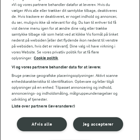
Fødevarestyrelsens smiley-rapporter for Jörd
»Vi og vores partnere behandler datafor at levere«. Hvis du
Fødevarestyrelsens smiley-rapporter for Lurpak PB
vælger Afvis alle eller trækker dit samtykke tilbage, deaktiveres
de. Hvis trackere er deaktiveret, er noget indhold og annoncer,
du ser, muligvis ikke så relevant for dig. Du kan til enhver tid få
vist denne menu igen for at ændre dine valg eller trække
samtykke tilbage når som helst ved at klikke Vis formål på linket
Følg
nederst på websiden [eller det flydende ikon nederst til venstre
på websiden, hvis det er relevant]. Dine valg vil have virkning i
vores Website. Se vores privatliv politik for at få flere
oplysninger.
Cookie politik
Vi og vores partnere behandler data for at levere:
Bruge præcise geografiske placeringsoplysninger. Aktivt scanne
enhedskarakteristika til identifikation. Opbevare og/eller tilgå
oplysninger på en enhed. Tilpasset annoncering og indhold,
© 2026 Arla Foods
annoncerings- og indholdsmåling, målgruppeundersøgelser og
Vælg en anden cookies
udvikling af tjenester.
Liste over partnere (leverandører)
Cookie politik
Afvis alle
Jeg accepterer
Betingelser for brug