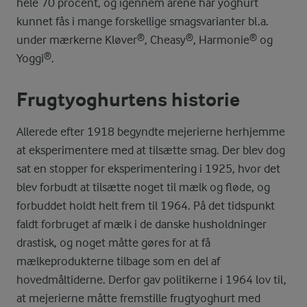
hele 70 procent, og igennem årene har yoghurt
kunnet fås i mange forskellige smagsvarianter bl.a.
under mærkerne Kløver®, Cheasy®, Harmonie® og
Yoggi®.
Frugtyoghurtens historie
Allerede efter 1918 begyndte mejerierne herhjemme
at eksperimentere med at tilsætte smag. Der blev dog
sat en stopper for eksperimentering i 1925, hvor det
blev forbudt at tilsætte noget til mælk og fløde, og
forbuddet holdt helt frem til 1964. På det tidspunkt
faldt forbruget af mælk i de danske husholdninger
drastisk, og noget måtte gøres for at få
mælkeprodukterne tilbage som en del af
hovedmåltiderne. Derfor gav politikerne i 1964 lov til,
at mejerierne måtte fremstille frugtyoghurt med