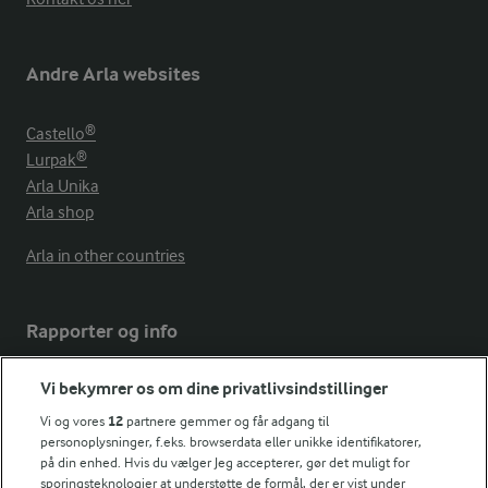
Andre Arla websites
Castello®
Lurpak®
Arla Unika
Arla shop
Arla in other countries
Rapporter og info
Vi bekymrer os om dine privatlivsindstillinger
Årsrapport
FarmAhead™ Check rapport
Vi og vores
12
partnere gemmer og får adgang til
Andelshaverinfo: Mælkepris
personoplysninger, f.eks. browserdata eller unikke identifikatorer,
på din enhed. Hvis du vælger Jeg accepterer, gør det muligt for
Fødevarestyrelsens smiley-rapporter for Arla Foods
sporingsteknologier at understøtte de formål, der er vist under