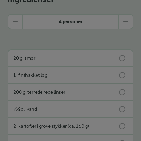
4 personer
20 g
smør
1
finthakket løg
200 g
tørrede røde linser
7½ dl
vand
2
kartofler i grove stykker (ca. 150 g)