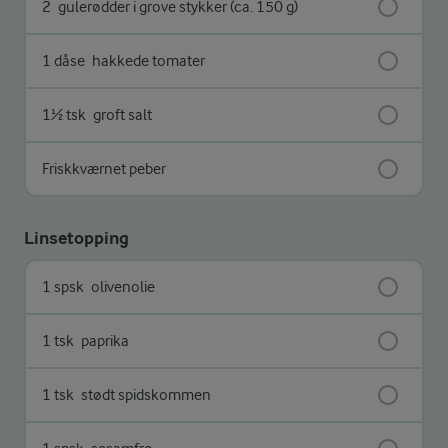
2
gulerødder i grove stykker (ca. 150 g)
1 dåse
hakkede tomater
1½ tsk
groft salt
Friskkværnet peber
Linsetopping
1 spsk
olivenolie
1 tsk
paprika
1 tsk
stødt spidskommen