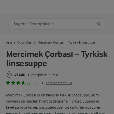
Søg på kategori
Indtast søgeord for at søge
Arla
Opskrifter
Mercimek Çorbası – Tyrkisk linsesuppe
Mercimek Çorbası – Tyrkisk
linsesuppe
45 MIN
Arbejdstid: 25 min
•
(6)
Kommentarer (0)
•
Mercimek Çorbası er en klassisk tyrkisk linsesuppe, som
serveres på næsten hvert gadehjørne i Tyrkiet. Suppen er
lavet på røde linser, løg, gulerødder og kartofler og i vores
version toppet med en sprød, krydret linsetopping vendt med