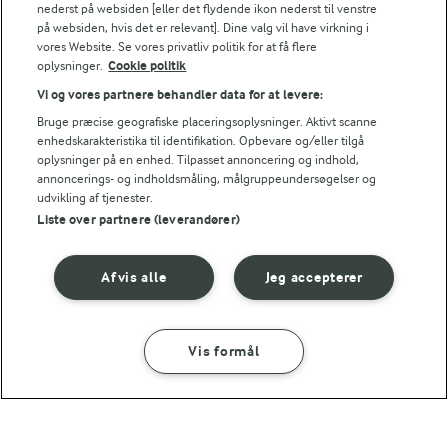
NÆRINGSINDHOLD
nederst på websiden [eller det flydende ikon nederst til venstre
på websiden, hvis det er relevant]. Dine valg vil have virkning i
vores Website. Se vores privatliv politik for at få flere
Energiindhold:
oplysninger.
Cookie politik
Nybagt brød til suppen?
5699 kJ / 1362 kcal
Vi og vores partnere behandler data for at levere:
Bruge præcise geografiske placeringsoplysninger. Aktivt scanne
enhedskarakteristika til identifikation. Opbevare og/eller tilgå
Energifordeling
oplysninger på en enhed. Tilpasset annoncering og indhold,
annoncerings- og indholdsmåling, målgruppeundersøgelser og
ENERGI
udvikling af tjenester.
Liste over partnere (leverandører)
46 g
Fiber:
Afvis alle
Jeg accepterer
65,2 g
Protein:
Vis formål
50 g
Fedt:
SÅDAN GØR DU
INGREDIENSER
161,2 g
Kulhydrat:
45 MIN