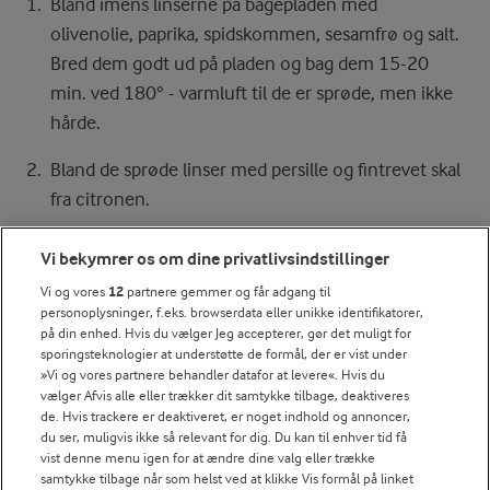
Bland imens linserne på bagepladen med
olivenolie, paprika, spidskommen, sesamfrø og salt.
Bred dem godt ud på pladen og bag dem 15-20
min. ved 180° - varmluft til de er sprøde, men ikke
hårde.
Bland de sprøde linser med persille og fintrevet skal
fra citronen.
Blend suppen med en stavblander og server den
Vi bekymrer os om dine privatlivsindstillinger
med sprød linsetopping og yoghurt.
Vi og vores
12
partnere gemmer og får adgang til
personoplysninger, f.eks. browserdata eller unikke identifikatorer,
på din enhed. Hvis du vælger Jeg accepterer, gør det muligt for
sporingsteknologier at understøtte de formål, der er vist under
Bedømmelse
»Vi og vores partnere behandler datafor at levere«. Hvis du
vælger Afvis alle eller trækker dit samtykke tilbage, deaktiveres
1
2
3
4
5
de. Hvis trackere er deaktiveret, er noget indhold og annoncer,
du ser, muligvis ikke så relevant for dig. Du kan til enhver tid få
vist denne menu igen for at ændre dine valg eller trække
samtykke tilbage når som helst ved at klikke Vis formål på linket