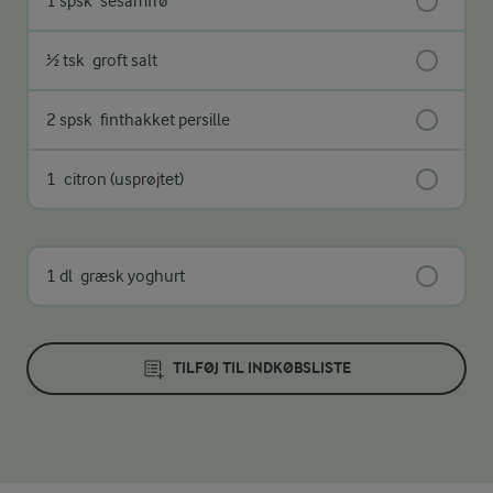
1 spsk
sesamfrø
½ tsk
groft salt
2 spsk
finthakket persille
1
citron (usprøjtet)
1 dl
græsk yoghurt
TILFØJ TIL INDKØBSLISTE