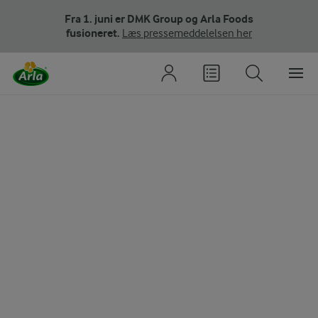
Fra 1. juni er DMK Group og Arla Foods
fusioneret.
Læs pressemeddelelsen her