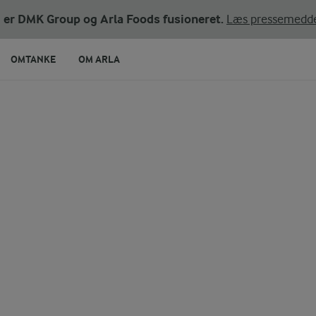
ni er DMK Group og Arla Foods fusioneret.
Læs pressemedde
OMTANKE
OM ARLA