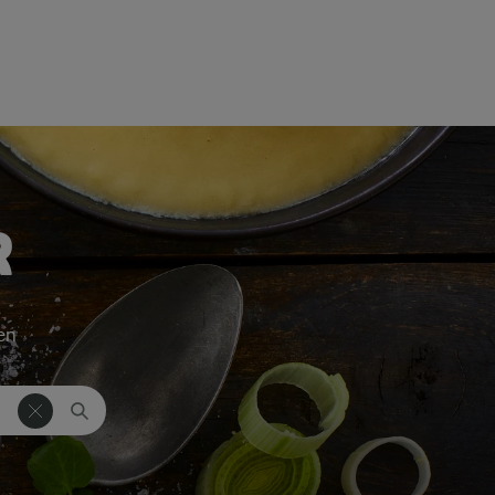
R
ken