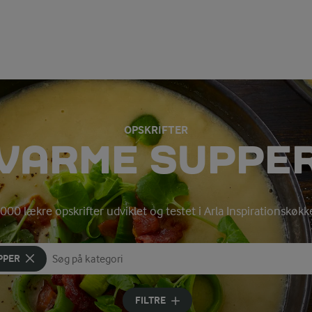
OPSKRIFTER
VARME SUPPE
000 lækre opskrifter udviklet og testet i Arla Inspirationskøk
PPER
Søg på kategori
Indtast søgeord for at søge
FILTRE