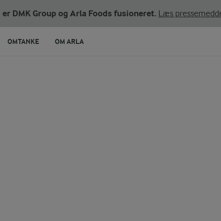
ni er DMK Group og Arla Foods fusioneret.
Læs pressemedde
OMTANKE
OM ARLA