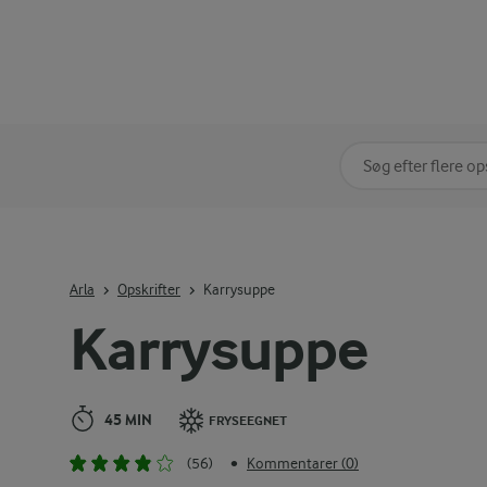
Søg på kategori
Indtast søgeord for 
Arla
Opskrifter
Karrysuppe
Karrysuppe
45 MIN
FRYSEEGNET
(56)
Kommentarer (0)
•