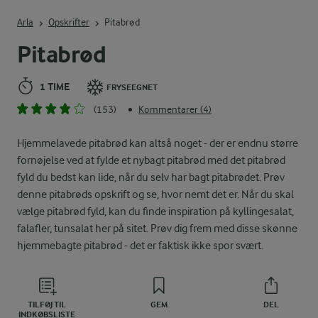
Indtast søgeord for at søge
Arla
Opskrifter
Pitabrød
Pitabrød
1 TIME
FRYSEEGNET
(153)
Kommentarer (4)
•
Hjemmelavede pitabrød kan altså noget - der er endnu større
fornøjelse ved at fylde et nybagt pitabrød med det pitabrød
fyld du bedst kan lide, når du selv har bagt pitabrødet. Prøv
denne pitabrøds opskrift og se, hvor nemt det er. Når du skal
vælge pitabrød fyld, kan du finde inspiration på kyllingesalat,
falafler, tunsalat her på sitet. Prøv dig frem med disse skønne
hjemmebagte pitabrød - det er faktisk ikke spor svært.
TILFØJ TIL
GEM
DEL
INDKØBSLISTE