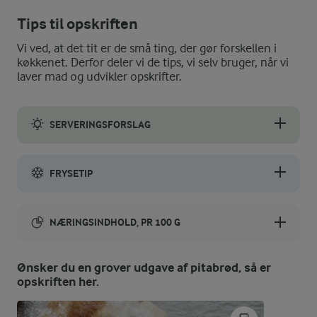
Tips til opskriften
Vi ved, at det tit er de små ting, der gør forskellen i
køkkenet. Derfor deler vi de tips, vi selv bruger, når vi
laver mad og udvikler opskrifter.
SERVERINGSFORSLAG
Server dine hjemmebagte pitabrød med en god omgang hje
FRYSETIP
Bag en stor portion pitabrød, nu du er i gang og pak dem ned fr
NÆRINGSINDHOLD, PR 100 G
Energiindhold:
Ønsker du en grover udgave af pitabrød, så er
opskriften her.
858 kJ / 205 kcal