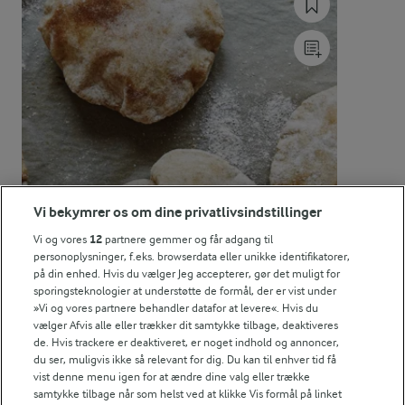
Energifordeling
ENERGI PR 100 G
1,7 g
Fiber:
8 g
Protein:
0,9 g
Fedt:
Vi bekymrer os om dine privatlivsindstillinger
40,5 g
Kulhydrat:
Vi og vores
12
partnere gemmer og får adgang til
personoplysninger, f.eks. browserdata eller unikke identifikatorer,
på din enhed. Hvis du vælger Jeg accepterer, gør det muligt for
sporingsteknologier at understøtte de formål, der er vist under
»Vi og vores partnere behandler datafor at levere«. Hvis du
vælger Afvis alle eller trækker dit samtykke tilbage, deaktiveres
de. Hvis trackere er deaktiveret, er noget indhold og annoncer,
du ser, muligvis ikke så relevant for dig. Du kan til enhver tid få
vist denne menu igen for at ændre dine valg eller trække
1 TIME 35 MIN
samtykke tilbage når som helst ved at klikke Vis formål på linket