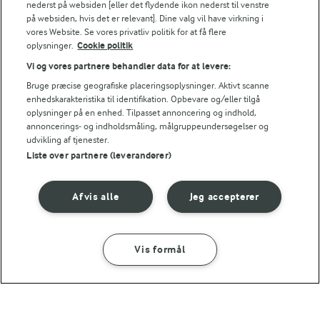
Grove pitabrød
nederst på websiden [eller det flydende ikon nederst til venstre
på websiden, hvis det er relevant]. Dine valg vil have virkning i
(76)
vores Website. Se vores privatliv politik for at få flere
oplysninger.
Cookie politik
Vi og vores partnere behandler data for at levere:
Bruge præcise geografiske placeringsoplysninger. Aktivt scanne
enhedskarakteristika til identifikation. Opbevare og/eller tilgå
LAKTOSEFRI MADLAVNING
oplysninger på en enhed. Tilpasset annoncering og indhold,
Få tips til madlavning uden
annoncerings- og indholdsmåling, målgruppeundersøgelser og
laktose
udvikling af tjenester.
Liste over partnere (leverandører)
Afvis alle
Jeg accepterer
Andre gode forslag
Vis formål
SÅDAN GØR DU
INGREDIENSER
1 TIME