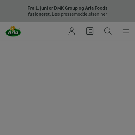
Fra 1. juni er DMK Group og Arla Foods
fusioneret.
Læs pressemeddelelsen her