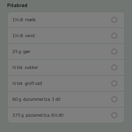
Pitabrød
1½ dl
mælk
1½ dl
vand
25 g
gær
½ tsk
sukker
½ tsk
groft salt
60 g
durummel (ca. 1 dl)
375 g
pizzamel (ca. 6¼ dl)