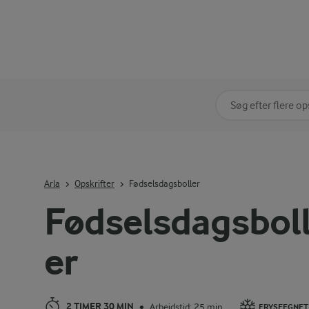
Søg på kategori
Indtast søgeord for 
Arla
Opskrifter
Fødselsdagsboller
Fødselsdagsbol
er
2 TIMER 30 MIN
Arbejdstid: 25 min
•
FRYSEEGNET