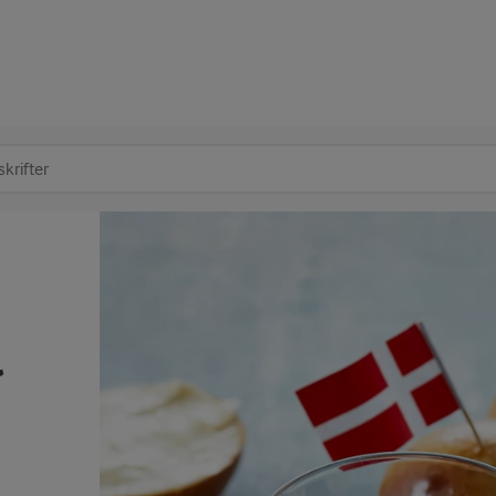
at søge
l