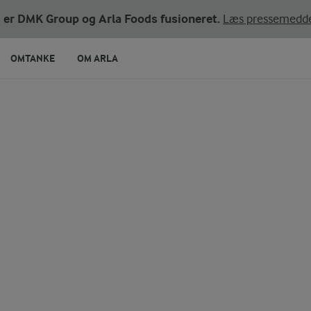
ni er DMK Group og Arla Foods fusioneret.
Læs pressemedde
OMTANKE
OM ARLA