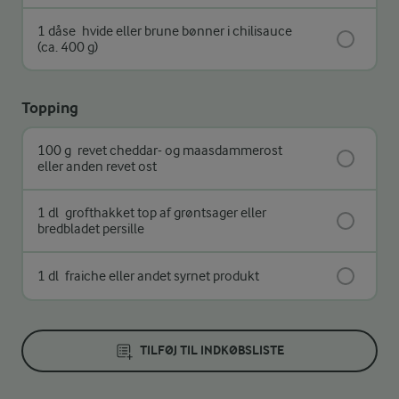
1 dåse
hvide eller brune bønner i chilisauce
(ca. 400 g)
Topping
100 g
revet cheddar- og maasdammerost
eller anden revet ost
1 dl
grofthakket top af grøntsager eller
bredbladet persille
1 dl
fraiche eller andet syrnet produkt
TILFØJ TIL INDKØBSLISTE