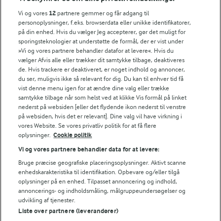
Vi og vores
12
partnere gemmer og får adgang til
personoplysninger, f.eks. browserdata eller unikke identifikatorer,
TIP
på din enhed. Hvis du vælger Jeg accepterer, gør det muligt for
sporingsteknologier at understøtte de formål, der er vist under
Hvis du bruger pasta, der er større end suppehorn, skal de kog
»Vi og vores partnere behandler datafor at levere«. Hvis du
NÆRINGSINDHOLD, PR 100 G
vælger Afvis alle eller trækker dit samtykke tilbage, deaktiveres
de. Hvis trackere er deaktiveret, er noget indhold og annoncer,
du ser, muligvis ikke så relevant for dig. Du kan til enhver tid få
Energiindhold:
vist denne menu igen for at ændre dine valg eller trække
Er der mere plads over bålet kan dette madbrød
samtykke tilbage når som helst ved at klikke Vis formål på linket
måske friste?
280 kJ / 67 kcal
nederst på websiden [eller det flydende ikon nederst til venstre
på websiden, hvis det er relevant]. Dine valg vil have virkning i
vores Website. Se vores privatliv politik for at få flere
Energifordeling
oplysninger.
Cookie politik
Vi og vores partnere behandler data for at levere:
ENERGI PR 100 G
Bruge præcise geografiske placeringsoplysninger. Aktivt scanne
enhedskarakteristika til identifikation. Opbevare og/eller tilgå
1 g
Fiber:
oplysninger på en enhed. Tilpasset annoncering og indhold,
annoncerings- og indholdsmåling, målgruppeundersøgelser og
udvikling af tjenester.
3,6 g
Protein:
Liste over partnere (leverandører)