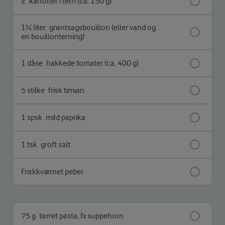
2
kartofler i tern (ca. 150 g)
1¼ liter
grøntsagsbouillon (eller vand og
en bouillonterning)
1 dåse
hakkede tomater (ca. 400 g)
5 stilke
frisk timian
1 spsk
mild paprika
1 tsk
groft salt
Friskkværnet peber
75 g
tørret pasta, fx suppehorn