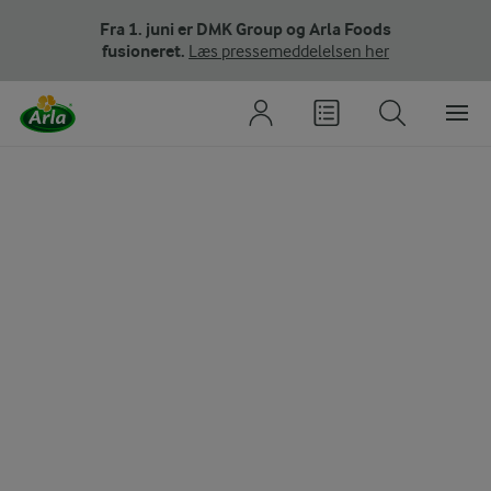
Fra 1. juni er DMK Group og Arla Foods
fusioneret.
Læs pressemeddelelsen her