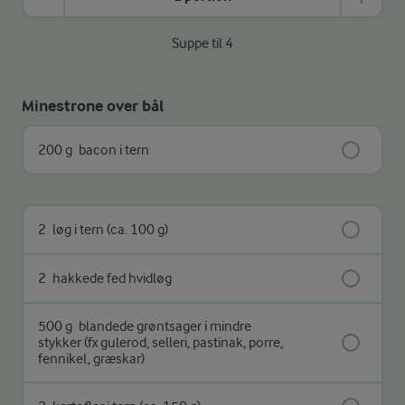
Suppe til 4
Minestrone over bål
200 g
bacon i tern
2
løg i tern (ca. 100 g)
2
hakkede fed hvidløg
500 g
blandede grøntsager i mindre
stykker (fx gulerod, selleri, pastinak, porre,
fennikel, græskar)