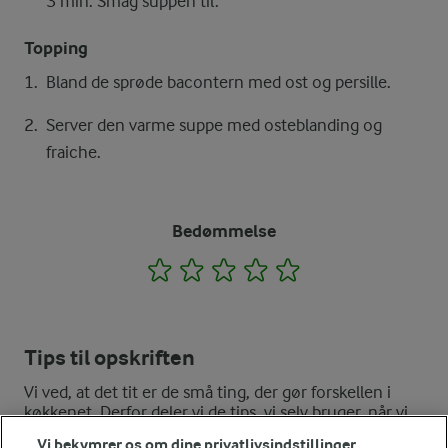
3 min. Smag suppen til.
Topping
Bland de sprøde bacontern med ost og persille.
Server den varme suppe med osteblanding og
fraiche.
Bedømmelse
1
2
3
4
5
Tips til opskriften
Vi ved, at det tit er de små ting, der gør forskellen i
køkkenet. Derfor deler vi de tips, vi selv bruger, når vi
laver mad og udvikler opskrifter.
Vi bekymrer os om dine privatlivsindstillinger