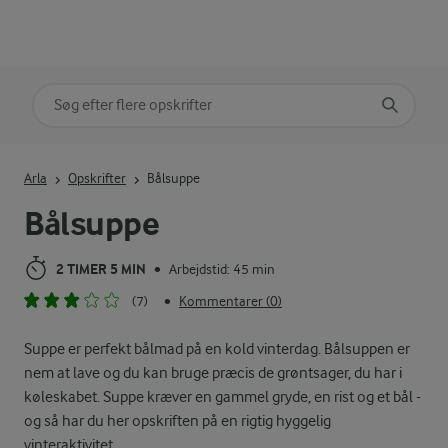
Søg på kategori
Indtast søgeord for at søge
Arla
Opskrifter
Bålsuppe
Bålsuppe
2 TIMER 5 MIN
Arbejdstid: 45 min
•
(7)
Kommentarer (0)
•
Suppe er perfekt bålmad på en kold vinterdag. Bålsuppen er
nem at lave og du kan bruge præcis de grøntsager, du har i
køleskabet. Suppe kræver en gammel gryde, en rist og et bål -
og så har du her opskriften på en rigtig hyggelig
vinteraktivitet.