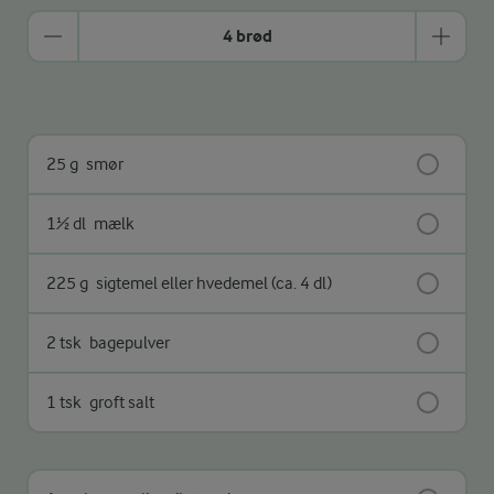
4 brød
25 g
smør
1½ dl
mælk
225 g
sigtemel eller hvedemel (ca. 4 dl)
2 tsk
bagepulver
1 tsk
groft salt