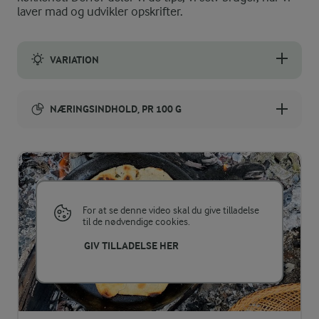
laver mad og udvikler opskrifter.
VARIATION
Lav brødene til ostebrød ved at trykke revet ost, ostetern elle
NÆRINGSINDHOLD, PR 100 G
Energiindhold:
1070 kJ / 256 kcal
Energifordeling
For at se denne video skal du give tilladelse
til de nødvendige cookies.
ENERGI PR 100 G
GIV TILLADELSE HER
2,4 g
Fiber:
6,5 g
Protein: