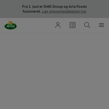
Fra 1. juni er DMK Group og Arla Foods
fusioneret.
Læs pressemeddelelsen her