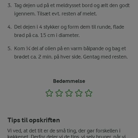
Tag dejen ud på et meldrysset bord og ælt den godt
igennem. Tilsæt evt. resten af melet.
Del dejen i 4 stykker og form dem til runde, flade
brød på ca. 15 cm i diameter.
Kom ¼ del af olien på en varm bålpande og bag et
brødet ca. 2 min. på hver side. Gentag med resten.
Bedømmelse
1
2
3
4
5
Tips til opskriften
Vi ved, at det tit er de små ting, der gør forskellen i
køkkenet. Derfor deler vi de tips, vi selv bruger, når vi