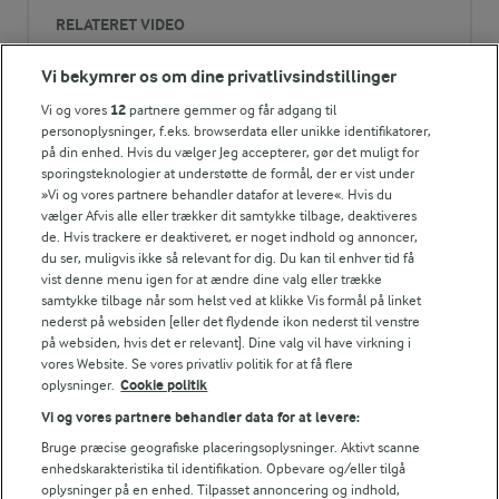
RELATERET VIDEO
Madbrød bagt over bål
7,1 g
Fedt:
Vi bekymrer os om dine privatlivsindstillinger
Et flot fladbrød , der er nemt at bage på en bålpande. Det
Vi og vores
12
partnere gemmer og får adgang til
passer godt som tilbehør til fx supper eller gryderetter.
41 g
Kulhydrat:
personoplysninger, f.eks. browserdata eller unikke identifikatorer,
på din enhed. Hvis du vælger Jeg accepterer, gør det muligt for
sporingsteknologier at understøtte de formål, der er vist under
»Vi og vores partnere behandler datafor at levere«. Hvis du
vælger Afvis alle eller trækker dit samtykke tilbage, deaktiveres
de. Hvis trackere er deaktiveret, er noget indhold og annoncer,
LAKTOSEFRI MADLAVNING
du ser, muligvis ikke så relevant for dig. Du kan til enhver tid få
Få tips til madlavning uden
vist denne menu igen for at ændre dine valg eller trække
laktose
samtykke tilbage når som helst ved at klikke Vis formål på linket
nederst på websiden [eller det flydende ikon nederst til venstre
på websiden, hvis det er relevant]. Dine valg vil have virkning i
vores Website. Se vores privatliv politik for at få flere
oplysninger.
Cookie politik
Vi og vores partnere behandler data for at levere:
Bruge præcise geografiske placeringsoplysninger. Aktivt scanne
Andre gode forslag
enhedskarakteristika til identifikation. Opbevare og/eller tilgå
oplysninger på en enhed. Tilpasset annoncering og indhold,