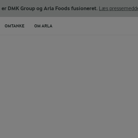
ni er DMK Group og Arla Foods fusioneret.
Læs pressemedde
OMTANKE
OM ARLA