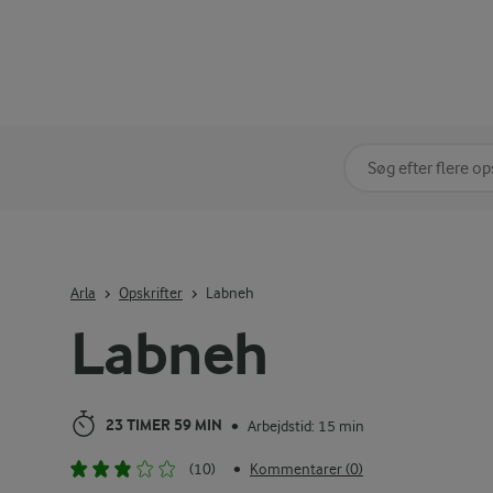
Søg på kategori
Indtast søgeord for 
Arla
Opskrifter
Labneh
Labneh
23 TIMER 59 MIN
Arbejdstid: 15 min
•
(10)
Kommentarer (0)
•