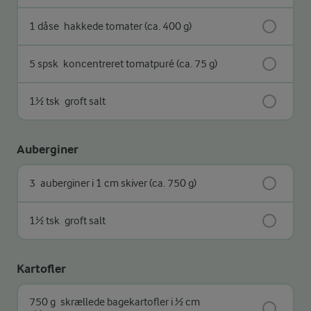
1 dåse
hakkede tomater (ca. 400 g)
5 spsk
koncentreret tomatpuré (ca. 75 g)
1½ tsk
groft salt
Auberginer
3
auberginer i 1 cm skiver (ca. 750 g)
1½ tsk
groft salt
Kartofler
750 g
skrællede bagekartofler i ½ cm