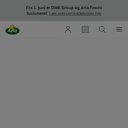
Fra 1. juni er DMK Group og Arla Foods
fusioneret.
Læs pressemeddelelsen her