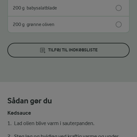
200 g
babysalatblade
200 g
grønne oliven
TILFØJ TIL INDKØBSLISTE
Sådan gør du
Kødsauce
Lad olien blive varm i sauterpanden.
Steg løg og hvidløg ved kraftig varme og under