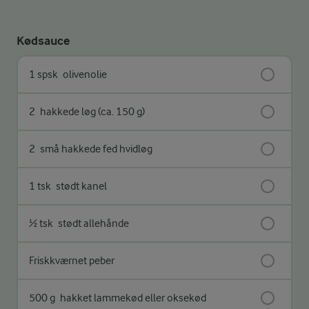
Kødsauce
1 spsk
olivenolie
2
hakkede løg (ca. 150 g)
2
små hakkede fed hvidløg
1 tsk
stødt kanel
½ tsk
stødt allehånde
Friskkværnet peber
500 g
hakket lammekød eller oksekød