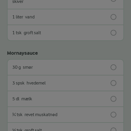
skiver
1 liter
vand
1 tsk
groft salt
Mornaysauce
30 g
smør
3 spsk
hvedemel
5 dl
mælk
¾ tsk
revet muskatnød
½ tsk
groft salt