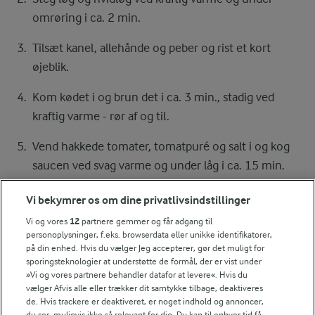
omrøring i ca. 2 min.
Tilsæt kanel, allehånde og peber og rist et kort
øjeblik.
Kom kødet i og brun det i ca. 3 min., stadig ved
kraftig varme - rør af og til.
Vend hakkede tomater, tomatpuré og salt i og kog
saucen ved svag varme og under låg i ca. 15 min.
eller mens du forbereder resten af moussakaen.
Vi bekymrer os om dine privatlivsindstillinger
Smag kødsaucen til.
Vi og vores
12
partnere gemmer og får adgang til
personoplysninger, f.eks. browserdata eller unikke identifikatorer,
Auberginer
på din enhed. Hvis du vælger Jeg accepterer, gør det muligt for
Læg aubergineskiverne på 2 plader med bagepapir.
sporingsteknologier at understøtte de formål, der er vist under
»Vi og vores partnere behandler datafor at levere«. Hvis du
vælger Afvis alle eller trækker dit samtykke tilbage, deaktiveres
Drys med salt og bag auberginerne øverst og
de. Hvis trackere er deaktiveret, er noget indhold og annoncer,
nederst i ovnen ca. 20 min. ved 200° - varmluft.
du ser, muligvis ikke så relevant for dig. Du kan til enhver tid få