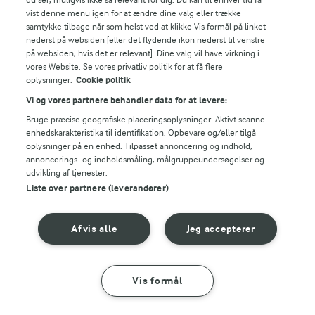
vist denne menu igen for at ændre dine valg eller trække
Skru derefter ovnen over på 200° - traditionel ovn,
samtykke tilbage når som helst ved at klikke Vis formål på linket
nederst på websiden [eller det flydende ikon nederst til venstre
da moussakaen ikke bliver bagt ved varmluft.
på websiden, hvis det er relevant]. Dine valg vil have virkning i
vores Website. Se vores privatliv politik for at få flere
Kartofler
oplysninger.
Cookie politik
Kom kartoflerne i kogende vand tilsalt salt.
Vi og vores partnere behandler data for at levere:
Bruge præcise geografiske placeringsoplysninger. Aktivt scanne
Kog dem ved svag varme og under låg i ca. 5 min.
enhedskarakteristika til identifikation. Opbevare og/eller tilgå
oplysninger på en enhed. Tilpasset annoncering og indhold,
Hæld vandet fra kartoflerne.
annoncerings- og indholdsmåling, målgruppeundersøgelser og
udvikling af tjenester.
Mornaysauce
Liste over partnere (leverandører)
Smelt smørret i en gryde ved kraftig varme, men
uden at det bruner.
Afvis alle
Jeg accepterer
Tilsæt mel og bag det godt sammen med smørret.
Vis formål
Pisk halvdelen af mælken i - pisk til saucen er glat.
SÅDAN GØR DU
INGREDIENSER