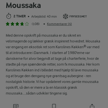
Moussaka
2 TIMER
Arbejdstid: 40 min
•
FRYSEEGNET
(108)
Kommentarer (4)
•
Med denne opskrift på moussaka er du sikret en
velsmagende og lækker græsk inspireret hovedret. Mousaka
var engang en eksotisk ret som Karolines Køkken® var med
til at introducere i Danmark. I starten af 1980'erne var
danskerne for alvor begyndt at tage på charterferie, hvor de
stødte på nye spændende retter, som fx moussaka. Her kom
Karolines Køkken ind i billedet med hjælp til lave moussaka
og at bruge den dengang nye grøntsag aubergine - ren
nostalgisk historie. Vi har opdateret vores gamle moussaka
opskrift, så den er mere a la en klassisk græsk
moussaka.....sådan udvikler tingene sig.