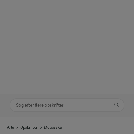
Søg på kategori
Indtast søgeord for at søge
Arla
Opskrifter
Moussaka